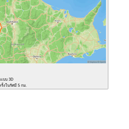
นแบบ 3D
รั้งในรัศมี 5 กม.