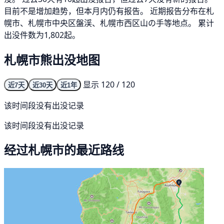
目前不是增加趋势，但本月内仍有报告。 近期报告分布在札
幌市、札幌市中央区盤渓、札幌市西区山の手等地点。 累计
出没件数为1,802起。
札幌市熊出没地图
显示 120 / 120
近7天
近30天
近1年
该时间段没有出没记录
该时间段没有出没记录
经过札幌市的最近路线