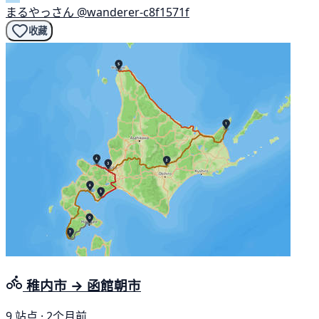
まるやっさん
@wanderer-c8f1571f
收藏
稚内市 → 函館朝市
9 站点 · 2个月前