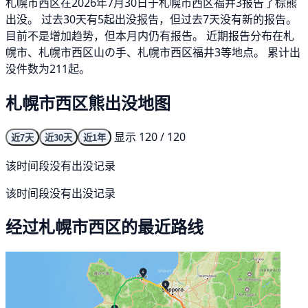
札幌市西区在2026年7月30日于札幌市西区福井3报告了棕熊
出没。 过去30天有5起出没报告，但过去7天没有新的报告。
目前不是增加趋势，但本月内仍有报告。 近期报告分布在札
幌市、札幌市西区山の手、札幌市西区福井3等地点。 累计出
没件数为211起。
札幌市西区熊出没地图
显示 120 / 120
近7天
近30天
近1年
该时间段没有出没记录
该时间段没有出没记录
经过札幌市西区的最近路线