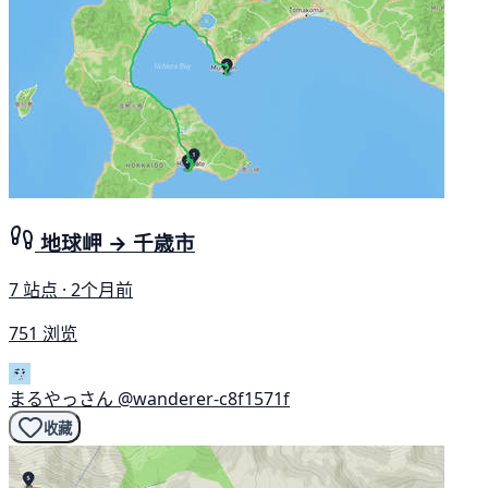
地球岬 → 千歳市
7 站点 · 2个月前
751 浏览
まるやっさん
@wanderer-c8f1571f
收藏