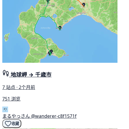
地球岬 → 千歳市
7 站点 · 2个月前
751 浏览
まるやっさん
@wanderer-c8f1571f
收藏