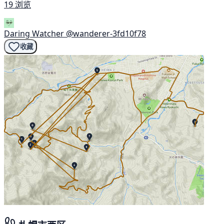
19 浏览
Daring Watcher
@wanderer-3fd10f78
收藏