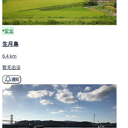
安全
生月島
6.4 km
暂无出没
通知