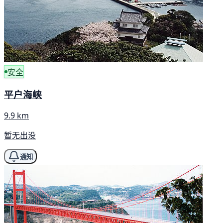
安全
平户海峡
9.9 km
暂无出没
通知