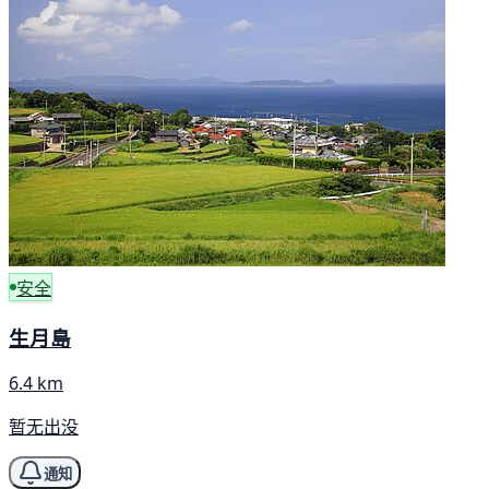
安全
生月島
6.4 km
暂无出没
通知