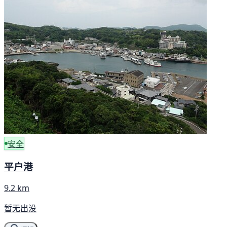
安全
平户港
9.2 km
暂无出没