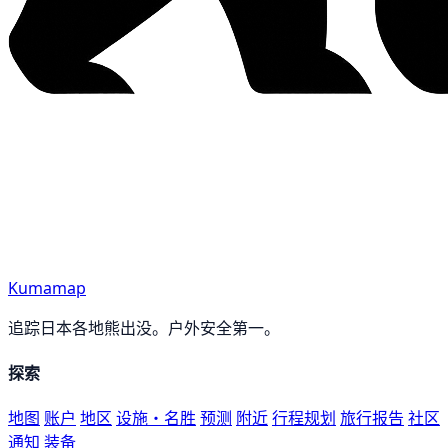
Kumamap
追踪日本各地熊出没。户外安全第一。
探索
地图
账户
地区
设施・名胜
预测
附近
行程规划
旅行报告
社区
通知
装备