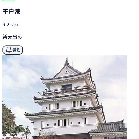
平户港
9.2 km
暂无出没
通知