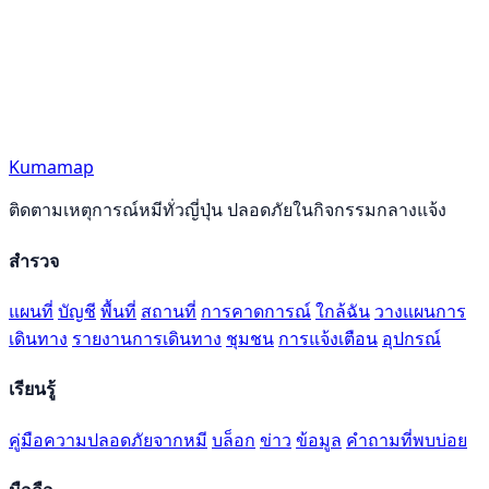
Kumamap
ติดตามเหตุการณ์หมีทั่วญี่ปุ่น ปลอดภัยในกิจกรรมกลางแจ้ง
สำรวจ
แผนที่
บัญชี
พื้นที่
สถานที่
การคาดการณ์
ใกล้ฉัน
วางแผนการ
เดินทาง
รายงานการเดินทาง
ชุมชน
การแจ้งเตือน
อุปกรณ์
เรียนรู้
คู่มือความปลอดภัยจากหมี
บล็อก
ข่าว
ข้อมูล
คำถามที่พบบ่อย