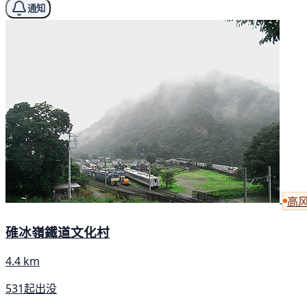
通知
高
碓冰嶺鐵道文化村
4.4 km
531起出没