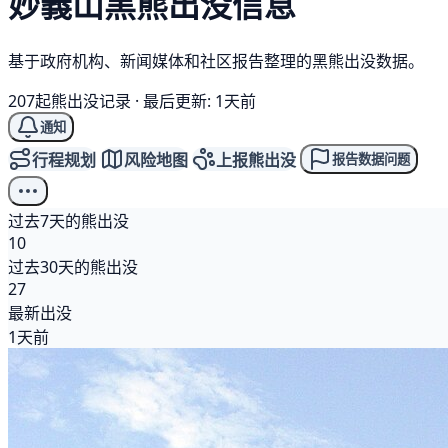
妙義山
黑熊
出没信息
基于政府机构、新闻媒体和社区报告整理的黑熊出没数据。
207起熊出没记录
·
最后更新: 1天前
通知
行程规划
风险地图
上报熊出没
报告数据问题
过去7天的熊出没
10
过去30天的熊出没
27
最新出没
1天前