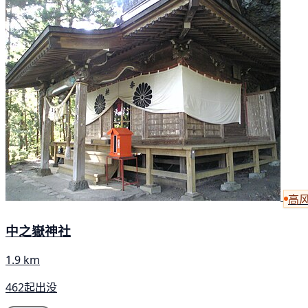
高
中之嶽神社
1.9 km
462起出没