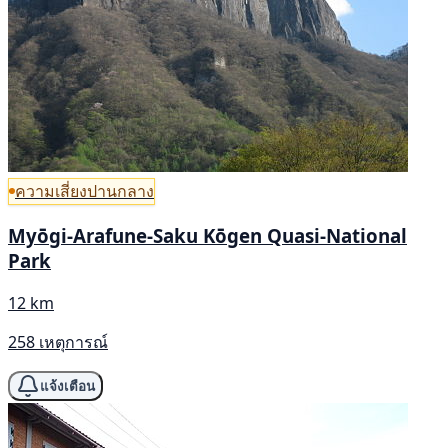
ความเสี่ยงปานกลาง
Myōgi-Arafune-Saku Kōgen Quasi-National
Park
12 km
258 เหตุการณ์
แจ้งเตือน