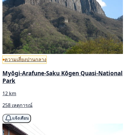
ความเสี่ยงปานกลาง
Myōgi-Arafune-Saku Kōgen Quasi-National
Park
12 km
258 เหตุการณ์
แจ้งเตือน