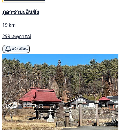
ภูอาซามะอินซัง
19 km
299 เหตุการณ์
แจ้งเตือน