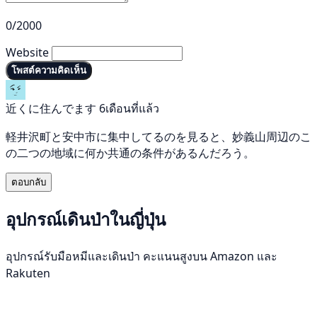
0/2000
Website
โพสต์ความคิดเห็น
近くに住んでます
6เดือนที่แล้ว
軽井沢町と安中市に集中してるのを見ると、妙義山周辺のこ
の二つの地域に何か共通の条件があるんだろう。
ตอบกลับ
อุปกรณ์เดินป่าในญี่ปุ่น
อุปกรณ์รับมือหมีและเดินป่า คะแนนสูงบน Amazon และ
Rakuten