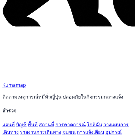
Kumamap
ติดตามเหตุการณ์หมีทั่วญี่ปุ่น ปลอดภัยในกิจกรรมกลางแจ้ง
สำรวจ
แผนที่
บัญชี
พื้นที่
สถานที่
การคาดการณ์
ใกล้ฉัน
วางแผนการ
เดินทาง
รายงานการเดินทาง
ชุมชน
การแจ้งเตือน
อุปกรณ์