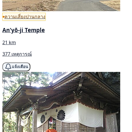
ความเสี่ยงปานกลาง
An'yō-ji Temple
21 km
377 เหตุการณ์
แจ้งเตือน