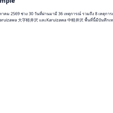
Temple
าคม 2569 ช่วง 30 วันที่ผ่านมามี 36 เหตุการณ์ รวมถึง 8 เหตุการ
a, Karuizawa 大字軽井沢 และKaruizawa 中軽井沢 พื้นที่นี้มีบันทึกเห