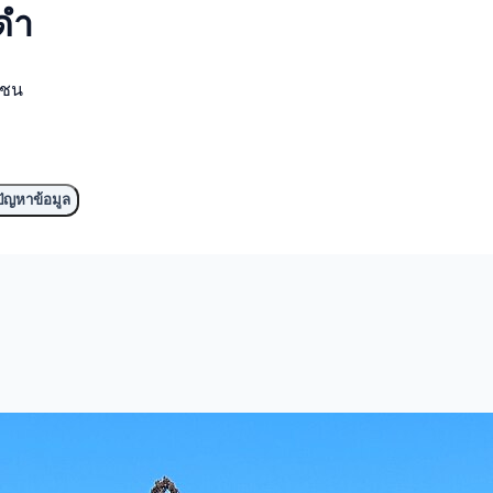
ดำ
มชน
ัญหาข้อมูล