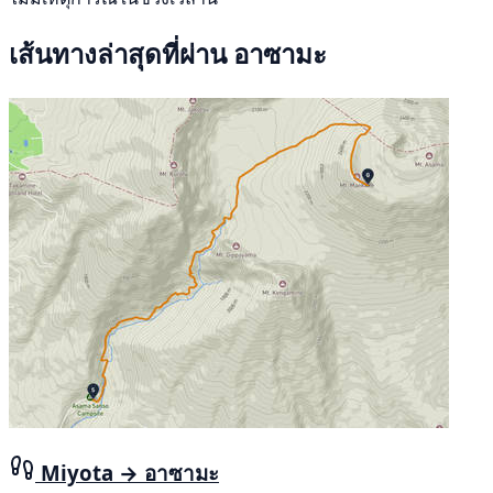
เส้นทางล่าสุดที่ผ่าน อาซามะ
Miyota → อาซามะ