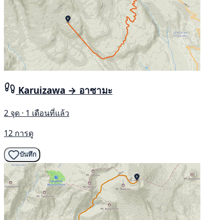
Karuizawa → อาซามะ
2 จุด · 1 เดือนที่แล้ว
12 การดู
บันทึก