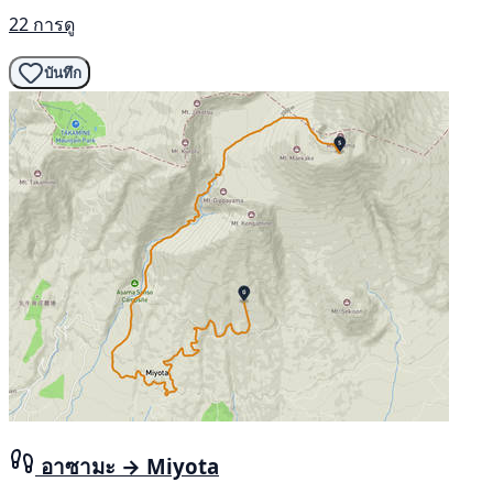
22 การดู
บันทึก
อาซามะ → Miyota