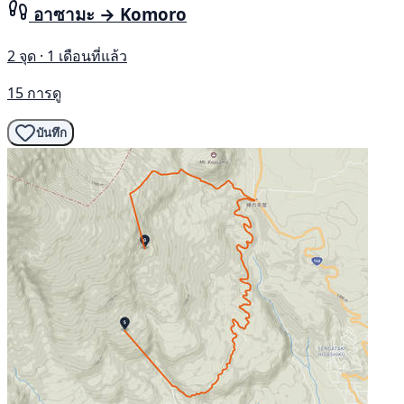
อาซามะ → Komoro
2 จุด · 1 เดือนที่แล้ว
15 การดู
บันทึก