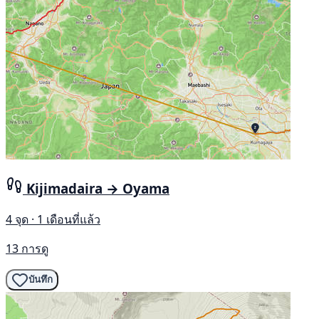
Kijimadaira → Oyama
4 จุด · 1 เดือนที่แล้ว
13 การดู
บันทึก