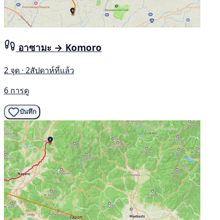
อาซามะ → Komoro
2 จุด · 2สัปดาห์ที่แล้ว
6 การดู
บันทึก