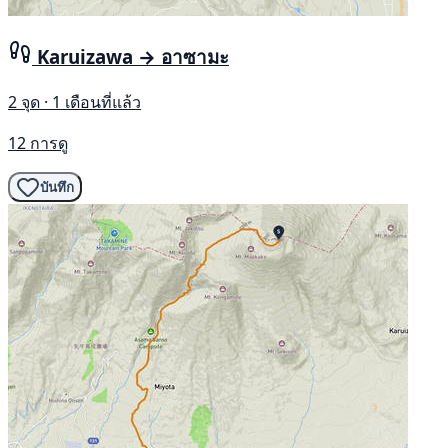
Karuizawa → อาซามะ
2 จุด · 1 เดือนที่แล้ว
12 การดู
บันทึก