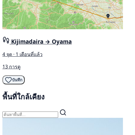
Kijimadaira → Oyama
4 จุด · 1 เดือนที่แล้ว
13 การดู
บันทึก
พื้นที่ใกล้เคียง