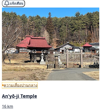
แจ้งเตือน
ความเสี่ยงปานกลาง
An'yō-ji Temple
16 km