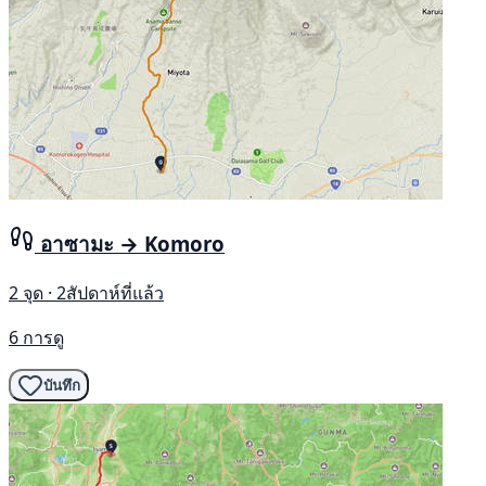
อาซามะ → Komoro
2 จุด · 2สัปดาห์ที่แล้ว
6 การดู
บันทึก