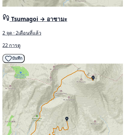
Tsumagoi → อาซามะ
2 จุด · 2เดือนที่แล้ว
22 การดู
บันทึก