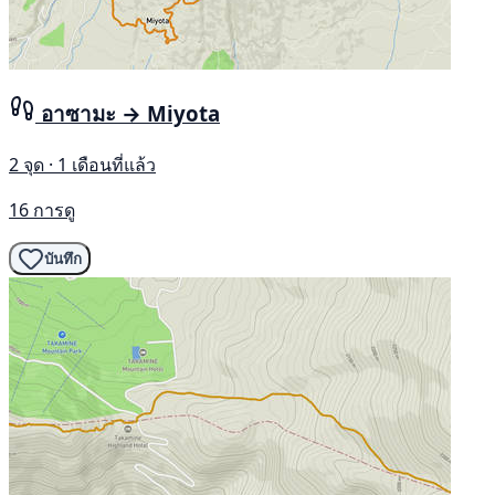
อาซามะ → Miyota
2 จุด · 1 เดือนที่แล้ว
16 การดู
บันทึก