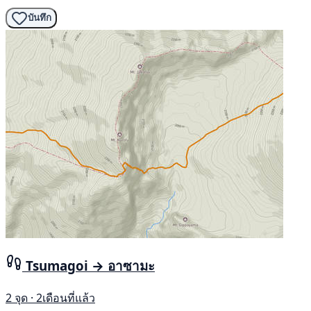
บันทึก
Tsumagoi → อาซามะ
2 จุด · 2เดือนที่แล้ว