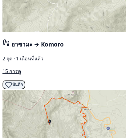
อาซามะ → Komoro
2 จุด · 1 เดือนที่แล้ว
15 การดู
บันทึก