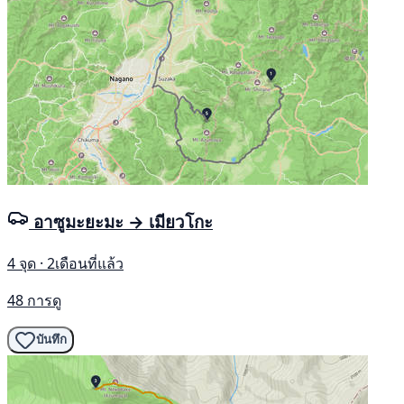
อาซูมะยะมะ → เมียวโกะ
4 จุด · 2เดือนที่แล้ว
48 การดู
บันทึก