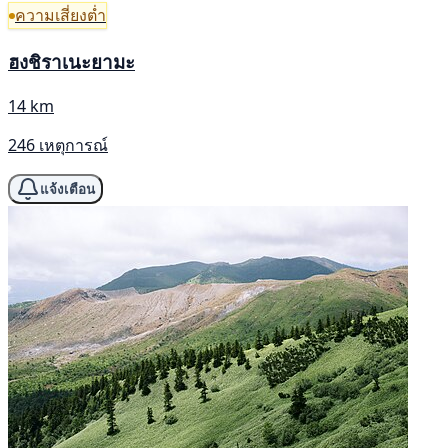
ความเสี่ยงต่ำ
ฮงชิราเนะยามะ
14 km
246 เหตุการณ์
แจ้งเตือน