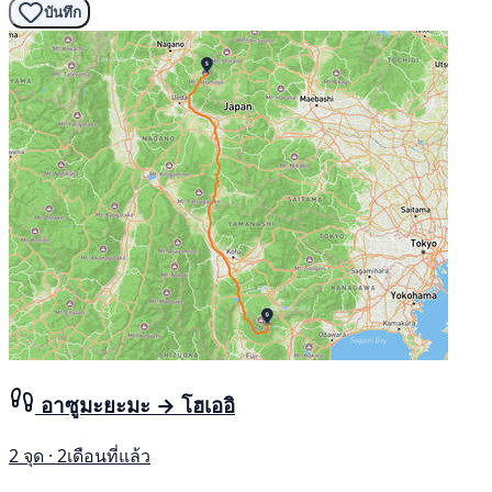
บันทึก
อาซูมะยะมะ → โฮเออิ
2 จุด · 2เดือนที่แล้ว