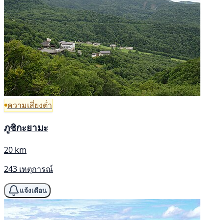
ความเสี่ยงต่ำ
ภูชิกะยามะ
20 km
243 เหตุการณ์
แจ้งเตือน