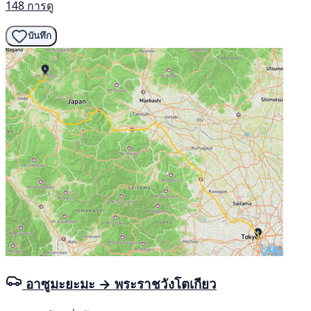
148 การดู
บันทึก
อาซูมะยะมะ → พระราชวังโตเกียว