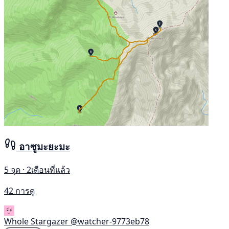
อาซูมะยะมะ
5 จุด · 2เดือนที่แล้ว
42 การดู
Whole Stargazer
@watcher-9773eb78