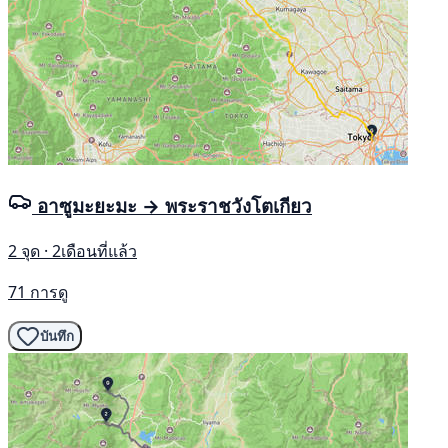
อาซูมะยะมะ → พระราชวังโตเกียว
2 จุด · 2เดือนที่แล้ว
71 การดู
บันทึก