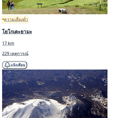
ความเสี่ยงต่ำ
โยโกเตะยามะ
17 km
229 เหตุการณ์
แจ้งเตือน