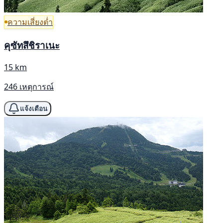
ความเสี่ยงต่ำ
คุซัทสึชิราเนะ
15 km
246 เหตุการณ์
แจ้งเตือน