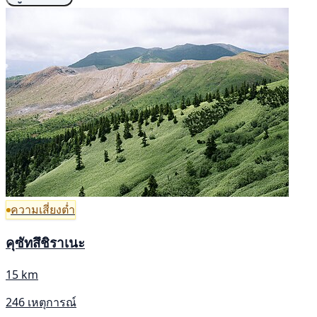
ความเสี่ยงต่ำ
คุซัทสึชิราเนะ
15 km
246 เหตุการณ์