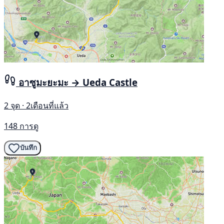
อาซูมะยะมะ → Ueda Castle
2 จุด · 2เดือนที่แล้ว
148 การดู
บันทึก