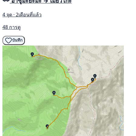
อาซูมะยะมะ → เมียวโกะ
4 จุด · 2เดือนที่แล้ว
48 การดู
บันทึก