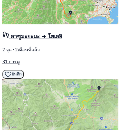
อาซูมะยะมะ → โฮเออิ
2 จุด · 2เดือนที่แล้ว
31 การดู
บันทึก