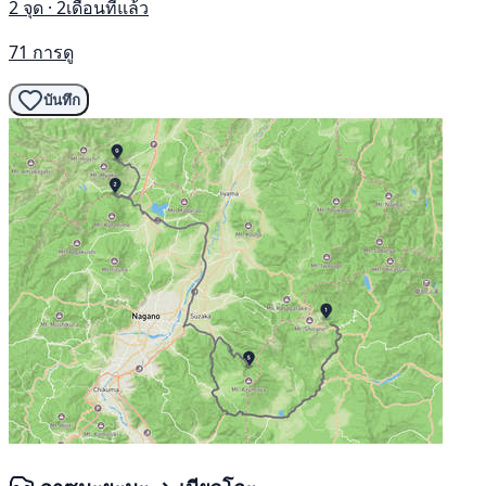
2 จุด · 2เดือนที่แล้ว
71 การดู
บันทึก