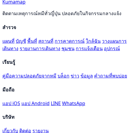
Kumamap
ติดตามเหตุการณ์หมีทั่วญี่ปุ่น ปลอดภัยในกิจกรรมกลางแจ้ง
สำรวจ
แผนที่
บัญชี
พื้นที่
สถานที่
การคาดการณ์
ใกล้ฉัน
วางแผนการ
เดินทาง
รายงานการเดินทาง
ชุมชน
การแจ้งเตือน
อุปกรณ์
เรียนรู้
คู่มือความปลอดภัยจากหมี
บล็อก
ข่าว
ข้อมูล
คำถามที่พบบ่อย
มือถือ
แอป iOS
แอป Android
LINE
WhatsApp
บริษัท
เกี่ยวกับ
ติดต่อ
รายงาน