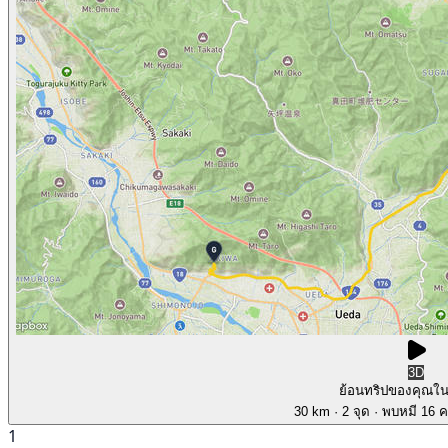
3D
ย้อนทริปของคุณใ
30 km
· 2 จุด
· พบหมี 16 คร
1