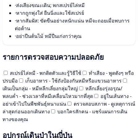
·
ส่งเสียงขณะเดิน; พกสเปรย์ไล่หมี
·
หากถูกพุ่งใส่ ยืนนิ่งและใช้สเปรย์
·
หากสัมผัส: ขัดขืนอย่างหนักแน่น หมีจะถอยเมื่อพบการ
ต่อต้าน
·
อย่าปีนต้นไม้ หมีปีนเก่งกว่าคุณ
รายการตรวจสอบความปลอดภัย
สเปรย์ไล่หมี - พกติดตัวและรู้วิธีใช้
ทำเสียง - พูดดังๆ หรือ
ปรบมือ
เก็บอาหาร - ใช้ถังป้องกันหมีหรือแขวนอาหาร
เดินเป็นกลุ่ม - หมีหลีกเลี่ยงกลุ่มใหญ่
หลีกเลี่ยงรุ่งอรุณ/
พลบค่ำ - ช่วงเวลาที่หมีเคลื่อนไหวมากที่สุด
อยู่ในเส้นทาง -
อย่าเข้าไปในพืชพันธุ์หนาแน่น
ตรวจสอบสภาพ - ดูเหตุการณ์
ล่าสุดก่อนออกเดินทาง
บอกใครสักคน - แชร์แผนการเดิน
ทางของคุณ
อุปกรณ์เดินป่าในญี่ปุ่น