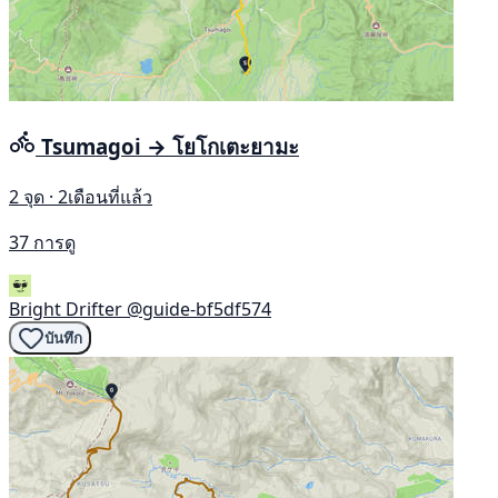
Tsumagoi → โยโกเตะยามะ
2 จุด · 2เดือนที่แล้ว
37 การดู
Bright Drifter
@guide-bf5df574
บันทึก