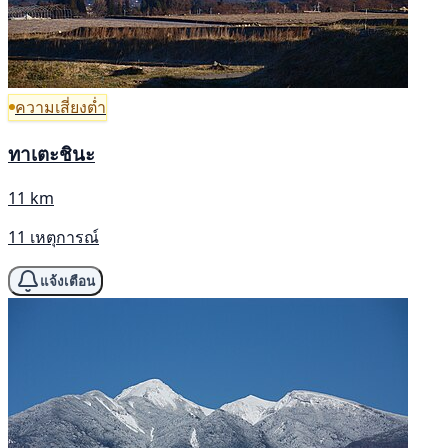
ความเสี่ยงต่ำ
ทาเตะชินะ
11 km
11 เหตุการณ์
แจ้งเตือน