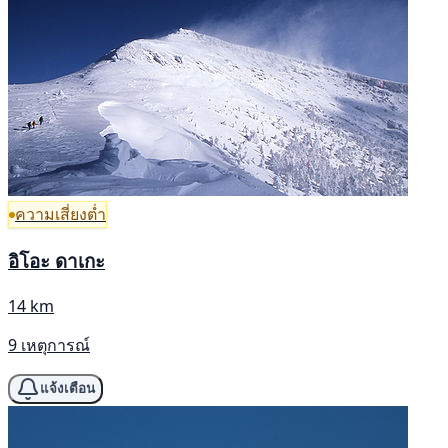
ความเสี่ยงต่ำ
อิโอะ ดาเกะ
14 km
9 เหตุการณ์
แจ้งเตือน