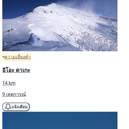
ความเสี่ยงต่ำ
อิโอะ ดาเกะ
14 km
9 เหตุการณ์
แจ้งเตือน