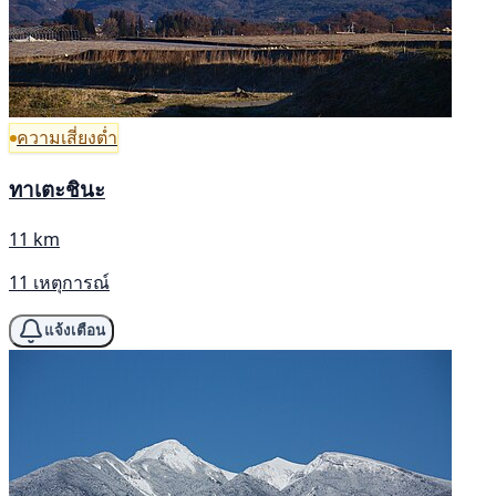
ความเสี่ยงต่ำ
ทาเตะชินะ
11 km
11 เหตุการณ์
แจ้งเตือน