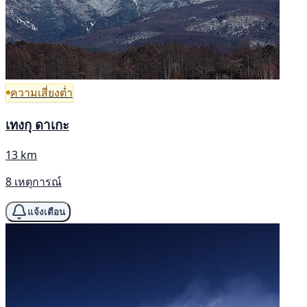
ความเสี่ยงต่ำ
เทงกุ ดาเกะ
13 km
8 เหตุการณ์
แจ้งเตือน