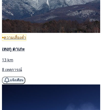
ความเสี่ยงต่ำ
เทงกุ ดาเกะ
13 km
8 เหตุการณ์
แจ้งเตือน