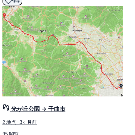
保存
光が丘公園 → 千曲市
2 地点 · 3ヶ月前
95 閲覧