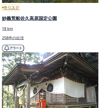
中リスク
妙義荒船佐久高原国定公園
18 km
258件の出没
アラート