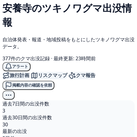
安養寺の
ツキノワグマ
出没情
報
自治体発表・報道・地域投稿をもとにしたツキノワグマ出没
データ。
377件のクマ出没記録
·
最終更新: 23時間前
アラート
旅行計画
リスクマップ
クマ報告
掲載内容の確認を依頼
過去7日間の出没件数
3
過去30日間の出没件数
30
最新の出没