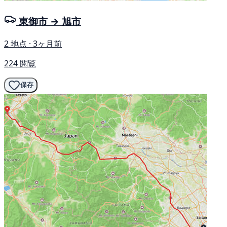
東御市 → 旭市
2 地点 · 3ヶ月前
224 閲覧
保存