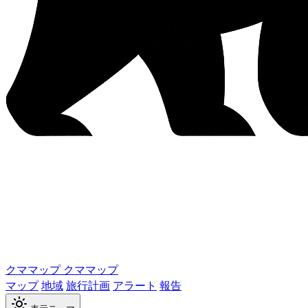
クママップ
クママップ
マップ
地域
旅行計画
アラート
報告