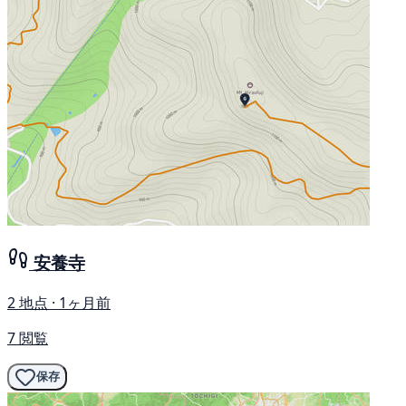
安養寺
2 地点 · 1ヶ月前
7 閲覧
保存