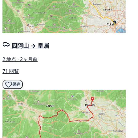
四阿山 → 皇居
2 地点 · 2ヶ月前
71 閲覧
保存