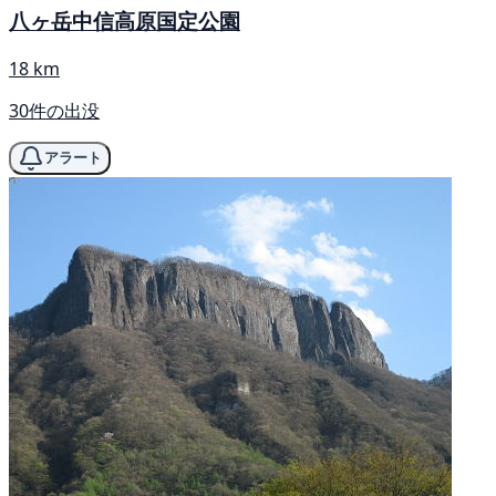
八ヶ岳中信高原国定公園
18 km
30件の出没
アラート