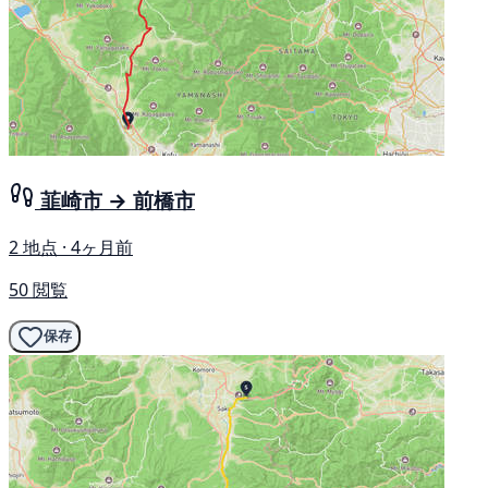
韮崎市 → 前橋市
2 地点 · 4ヶ月前
50 閲覧
保存