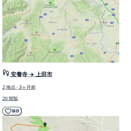
安養寺 → 上田市
2 地点 · 3ヶ月前
20 閲覧
保存