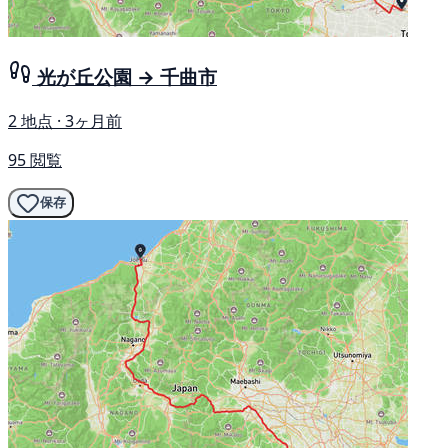
光が丘公園 → 千曲市
2 地点 · 3ヶ月前
95 閲覧
保存