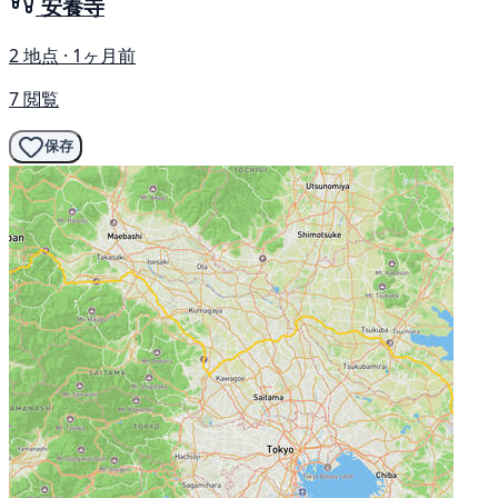
安養寺
2 地点 · 1ヶ月前
7 閲覧
保存