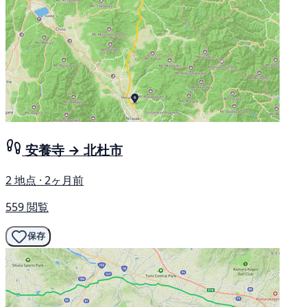
安養寺 → 北杜市
2 地点 · 2ヶ月前
559 閲覧
保存