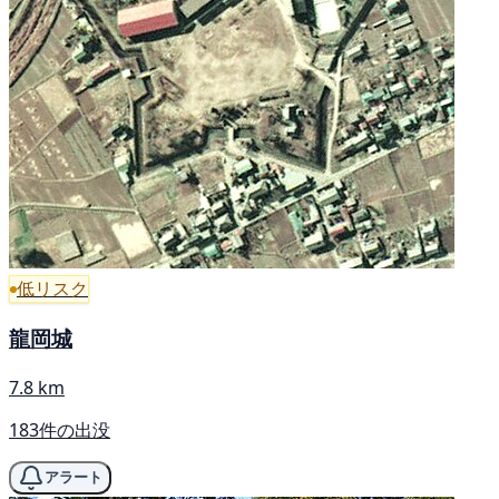
低リスク
龍岡城
7.8 km
183件の出没
アラート