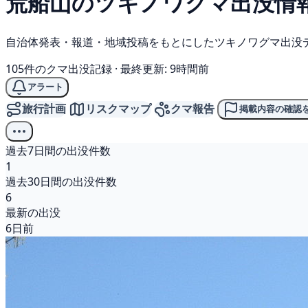
荒船山の
ツキノワグマ
出没情
自治体発表・報道・地域投稿をもとにしたツキノワグマ出没
105件のクマ出没記録
·
最終更新: 9時間前
アラート
旅行計画
リスクマップ
クマ報告
掲載内容の確認
過去7日間の出没件数
1
過去30日間の出没件数
6
最新の出没
6日前