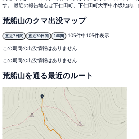
す。 最近の報告地点は下仁田町、下仁田町大字中小坂地内、
荒船山のクマ出没マップ
105件中105件表示
直近7日間
直近30日間
1年間
この期間の出没情報はありません
この期間の出没情報はありません
荒船山を通る最近のルート