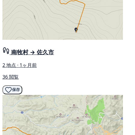
南牧村 → 佐久市
2 地点 · 1ヶ月前
36 閲覧
保存