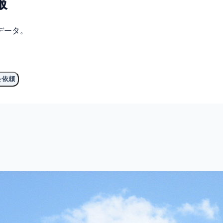
報
データ。
を依頼