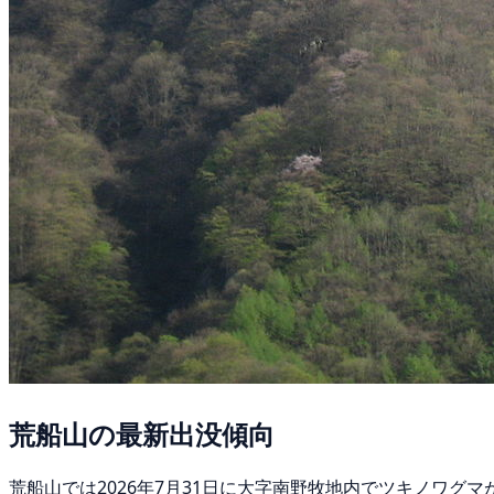
荒船山の最新出没傾向
荒船山では2026年7月31日に大字南野牧地内でツキノワグ