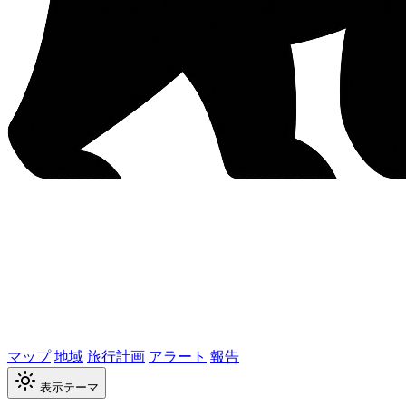
マップ
地域
旅行計画
アラート
報告
表示テーマ