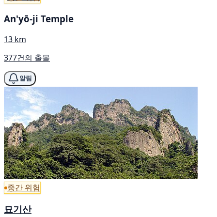
An'yō-ji Temple
13 km
377건의 출몰
알림
중간 위험
묘기산