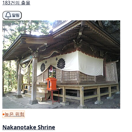
183건의 출몰
알림
높은 위험
Nakanotake Shrine