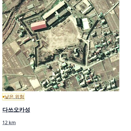
낮은 위험
다쓰오카성
12 km