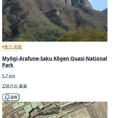
중간 위험
Myōgi-Arafune-Saku Kōgen Quasi-National
Park
5.7 km
258건의 출몰
알림