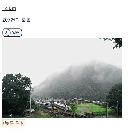
14 km
207건의 출몰
알림
높은 위험