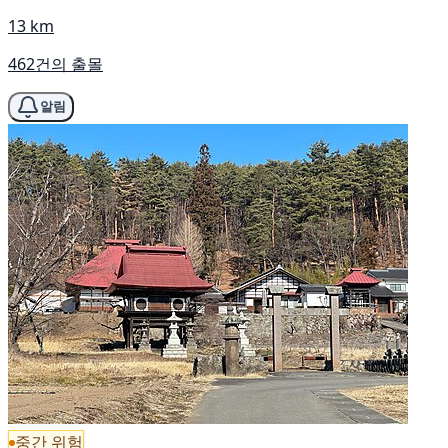
13 km
462건의 출몰
알림
중간 위험