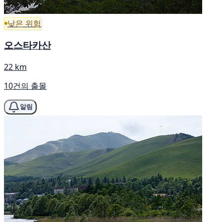
낮은 위험
오스타카산
22 km
10건의 출몰
알림