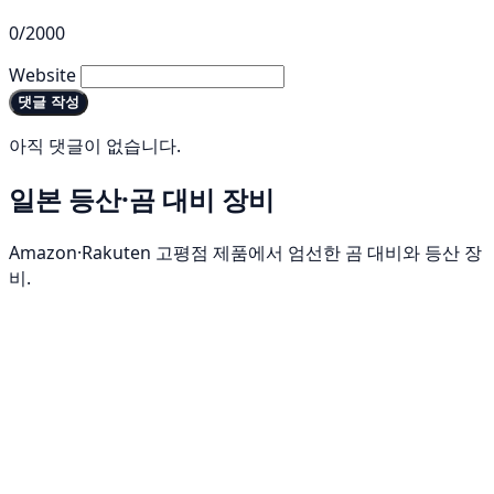
0/2000
Website
댓글 작성
아직 댓글이 없습니다.
일본 등산·곰 대비 장비
Amazon·Rakuten 고평점 제품에서 엄선한 곰 대비와 등산 장
비.