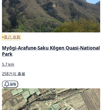
중간 위험
Myōgi-Arafune-Saku Kōgen Quasi-National
Park
5.7 km
258건의 출몰
알림