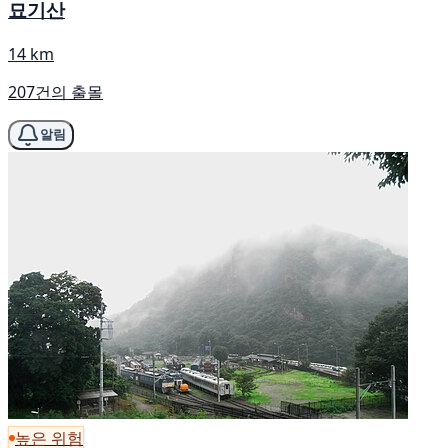
묘기산
14 km
207건의 출몰
알림
높은 위험