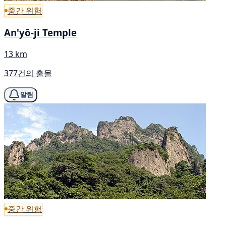
중간 위험
An'yō-ji Temple
13 km
377건의 출몰
알림
중간 위험