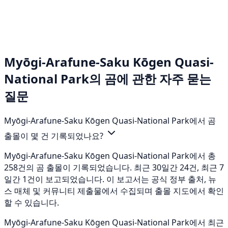
Myōgi-Arafune-Saku Kōgen Quasi-
National Park의 곰에 관한 자주 묻는
질문
Myōgi-Arafune-Saku Kōgen Quasi-National Park에서 곰
출몰이 몇 건 기록되었나요?
Myōgi-Arafune-Saku Kōgen Quasi-National Park에서 총
258건의 곰 출몰이 기록되었습니다. 최근 30일간 24건, 최근 7
일간 1건이 보고되었습니다. 이 보고서는 공식 정부 출처, 뉴
스 매체 및 커뮤니티 제출물에서 수집되며 출몰 지도에서 확인
할 수 있습니다.
Myōgi-Arafune-Saku Kōgen Quasi-National Park에서 최근