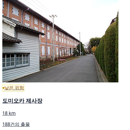
낮은 위험
도미오카 제사장
18 km
188건의 출몰