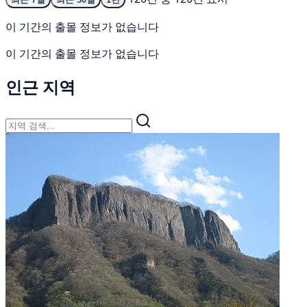
이 기간의 출몰 정보가 없습니다
이 기간의 출몰 정보가 없습니다
인근 지역