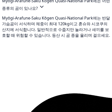
Myōgi-Arafune-Saku Kōgen Quasi-National Park에는 어떤
종류의 곰이 있나요?
Myōgi-Arafune-Saku Kōgen Quasi-National Park에는 반달
가슴곰이 서식하며 체중이 최대 120kg이고 혼슈와 시코쿠의
산지에 서식합니다. 일반적으로 수줍지만 놀라거나 새끼를 보
호할 때 위험할 수 있습니다. 등산 시 곰 종을 울리며 걸으세요.