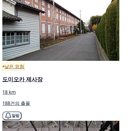
낮은 위험
도미오카 제사장
18 km
188건의 출몰
알림