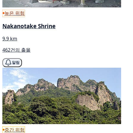
높은 위험
Nakanotake Shrine
9.9 km
462건의 출몰
알림
중간 위험