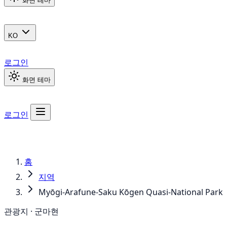
화면 테마
KO
로그인
화면 테마
로그인
홈
지역
Myōgi-Arafune-Saku Kōgen Quasi-National Park
관광지 · 군마현