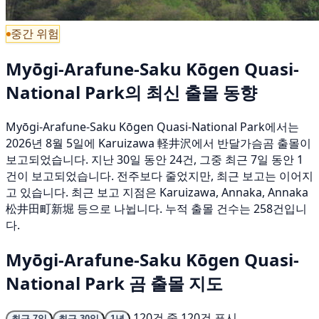
중간 위험
Myōgi-Arafune-Saku Kōgen Quasi-
National Park의 최신 출몰 동향
Myōgi-Arafune-Saku Kōgen Quasi-National Park에서는
2026년 8월 5일에 Karuizawa 軽井沢에서 반달가슴곰 출몰이
보고되었습니다. 지난 30일 동안 24건, 그중 최근 7일 동안 1
건이 보고되었습니다. 전주보다 줄었지만, 최근 보고는 이어지
고 있습니다. 최근 보고 지점은 Karuizawa, Annaka, Annaka
松井田町新堀 등으로 나뉩니다. 누적 출몰 건수는 258건입니
다.
Myōgi-Arafune-Saku Kōgen Quasi-
National Park 곰 출몰 지도
120건 중 120건 표시
최근 7일
최근 30일
1년