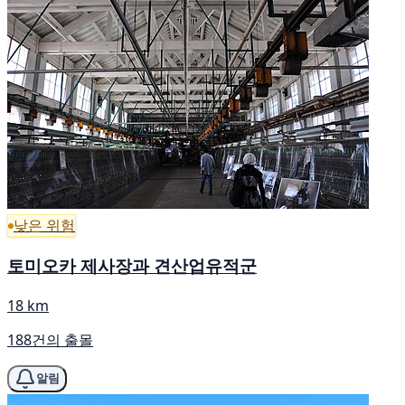
낮은 위험
토미오카 제사장과 견산업유적군
18 km
188건의 출몰
알림