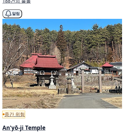
188건의 출몰
알림
중간 위험
An'yō-ji Temple