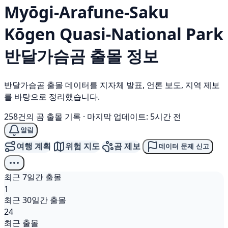
Myōgi-Arafune-Saku
Kōgen Quasi-National Park
반달가슴곰
출몰 정보
반달가슴곰 출몰 데이터를 지자체 발표, 언론 보도, 지역 제보
를 바탕으로 정리했습니다.
258건의 곰 출몰 기록
·
마지막 업데이트: 5시간 전
알림
여행 계획
위험 지도
곰 제보
데이터 문제 신고
최근 7일간 출몰
1
최근 30일간 출몰
24
최근 출몰