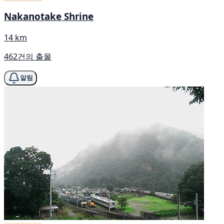
Nakanotake Shrine
14 km
462건의 출몰
알림