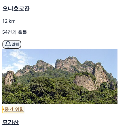
오니호코잔
12 km
54건의 출몰
알림
중간 위험
묘기산