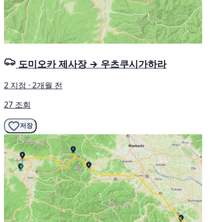
도미오카 제사장 → 우츠쿠시가하라
2 지점 · 2개월 전
27 조회
저장