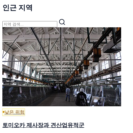
인근 지역
낮은 위험
토미오카 제사장과 견산업유적군