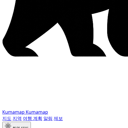
Kumamap
Kumamap
지도
지역
여행 계획
알림
제보