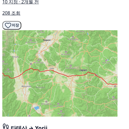
10 지점 · 2개월 전
208 조회
저장
타테산 → Yorii