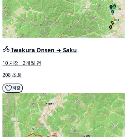
Iwakura Onsen → Saku
10 지점 · 2개월 전
208 조회
저장