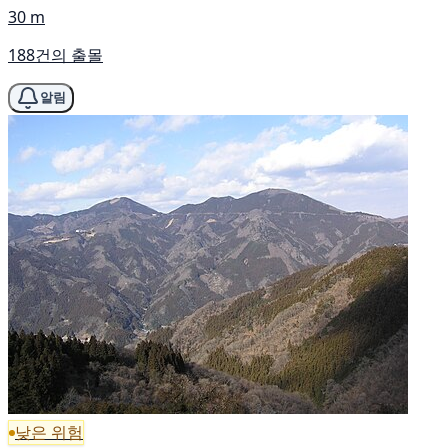
30 m
188건의 출몰
알림
낮은 위험