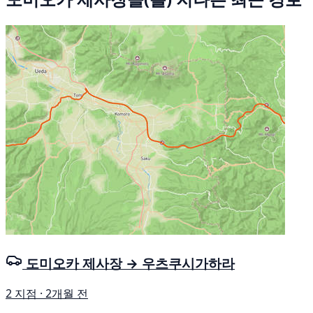
도미오카 제사장 → 우츠쿠시가하라
2 지점 · 2개월 전