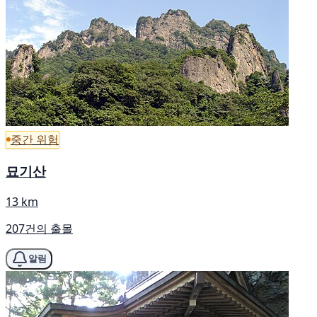
중간 위험
묘기산
13 km
207건의 출몰
알림