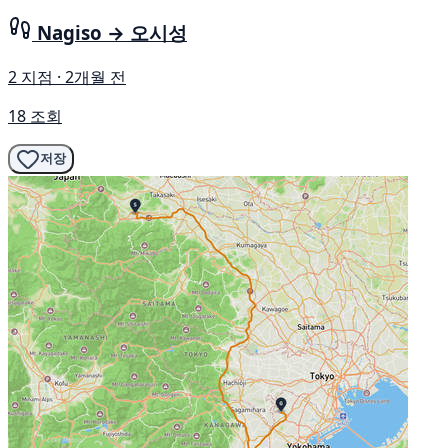
Nagiso → 오시성
2 지점 · 2개월 전
18 조회
저장