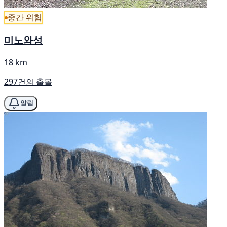
중간 위험
미노와성
18 km
297건의 출몰
알림