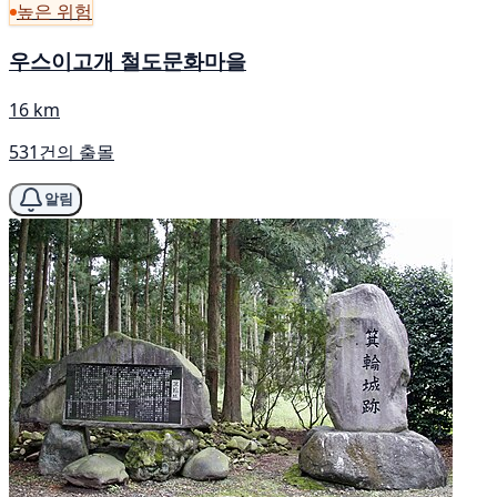
높은 위험
우스이고개 철도문화마을
16 km
531건의 출몰
알림