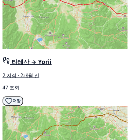
타테산 → Yorii
2 지점 · 2개월 전
47 조회
저장