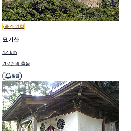
중간 위험
묘기산
4.4 km
207건의 출몰
알림