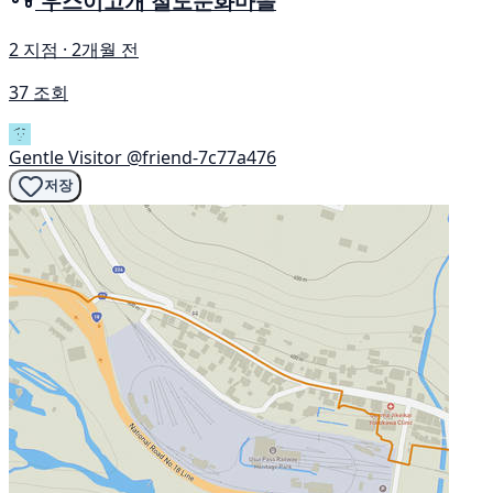
우스이고개 철도문화마을
2 지점 · 2개월 전
37 조회
Gentle Visitor
@friend-7c77a476
저장