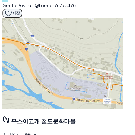
Gentle Visitor
@friend-7c77a476
저장
우스이고개 철도문화마을
2 지점 · 1개월 전