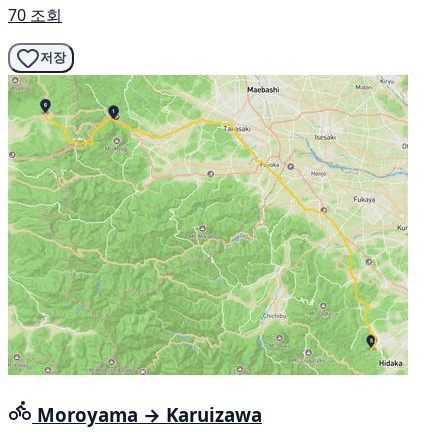
70 조회
저장
Moroyama → Karuizawa