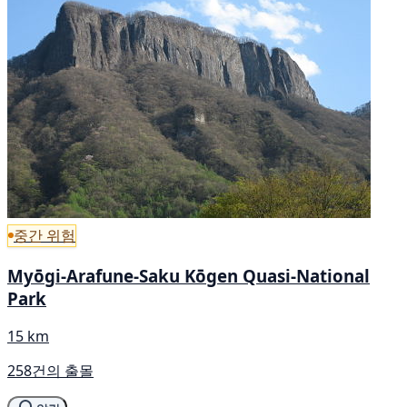
중간 위험
Myōgi-Arafune-Saku Kōgen Quasi-National
Park
15 km
258건의 출몰