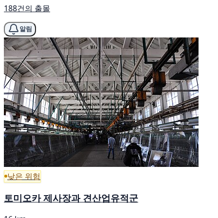
188건의 출몰
알림
낮은 위험
토미오카 제사장과 견산업유적군