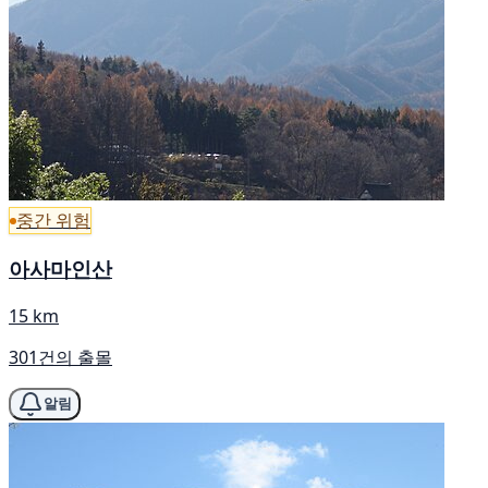
중간 위험
아사마인산
15 km
301건의 출몰
알림