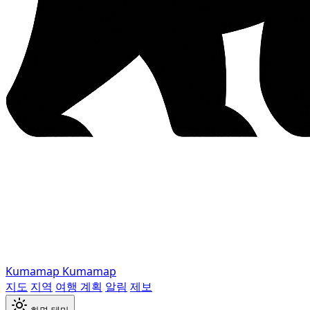
Kumamap
Kumamap
지도
지역
여행 계획
알림
제보