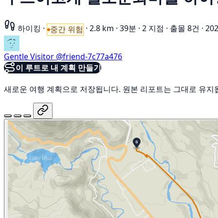
하이킹
·
·
2.8 km
·
39분
·
2 지점
·
출몰 8건
·
20
중간 위험
Gentle Visitor
@friend-7c77a476
이 루트로 내 계획 만들기
새로운 여행 계획으로 저장됩니다. 원본 리포트는 그대로 유지