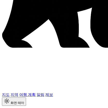
지도
지역
여행 계획
알림
제보
화면 테마