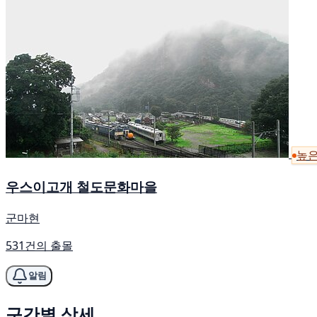
높은
우스이고개 철도문화마을
군마현
531건의 출몰
알림
구간별 상세