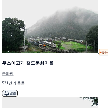
높은
우스이고개 철도문화마을
군마현
531건의 출몰
알림