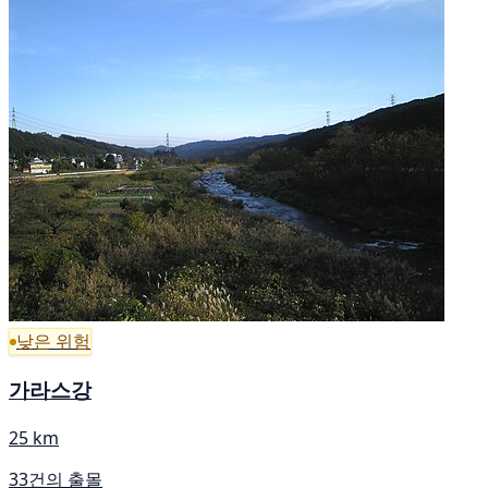
낮은 위험
가라스강
25 km
33건의 출몰