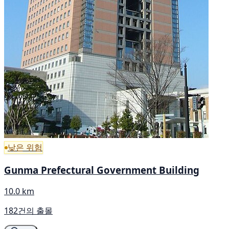
낮은 위험
Gunma Prefectural Government Building
10.0 km
182건의 출몰