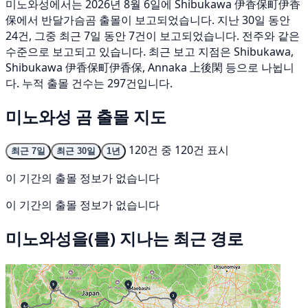
미노와성에서는 2026년 8월 6일에 Shibukawa 伊香保町伊香
保에서 반달가슴곰 출몰이 보고되었습니다. 지난 30일 동안
24건, 그중 최근 7일 동안 7건이 보고되었습니다. 전주와 같은
수준으로 보고되고 있습니다. 최근 보고 지점은 Shibukawa,
Shibukawa 伊香保町伊香保, Annaka 上後閑 등으로 나뉩니
다. 누적 출몰 건수는 297건입니다.
미노와성 곰 출몰 지도
120건 중 120건 표시
최근 7일
최근 30일
1년
이 기간의 출몰 정보가 없습니다
이 기간의 출몰 정보가 없습니다
미노와성을(를) 지나는 최근 경로