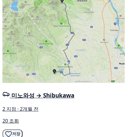
미노와성 → Shibukawa
2 지점 · 2개월 전
20 조회
저장