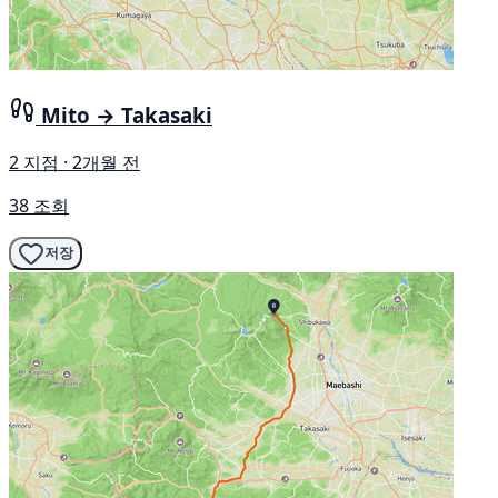
Mito → Takasaki
2 지점 · 2개월 전
38 조회
저장