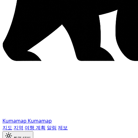
Kumamap
Kumamap
지도
지역
여행 계획
알림
제보