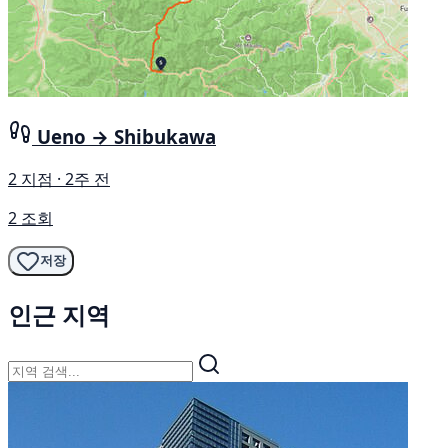
Ueno → Shibukawa
2 지점 · 2주 전
2 조회
저장
인근 지역