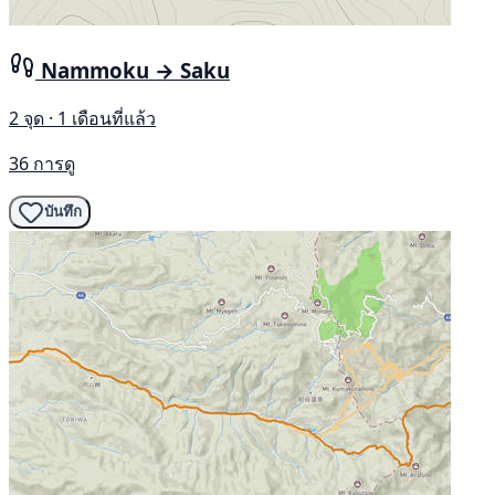
Nammoku → Saku
2 จุด · 1 เดือนที่แล้ว
36 การดู
บันทึก