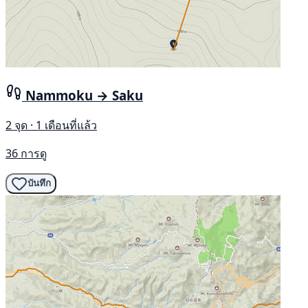
Nammoku → Saku
2 จุด · 1 เดือนที่แล้ว
36 การดู
บันทึก