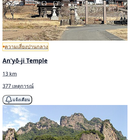
ความเสี่ยงปานกลาง
An'yō-ji Temple
13 km
377 เหตุการณ์
แจ้งเตือน