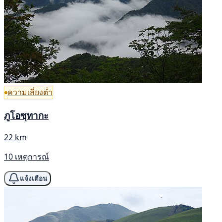
ความเสี่ยงต่ำ
ภูโอซุทากะ
22 km
10 เหตุการณ์
แจ้งเตือน