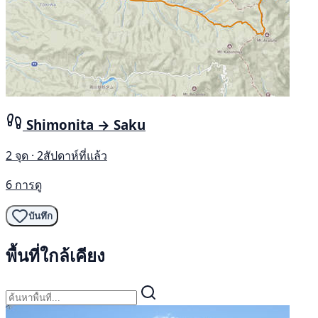
Shimonita → Saku
2 จุด · 2สัปดาห์ที่แล้ว
6 การดู
บันทึก
พื้นที่ใกล้เคียง