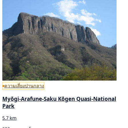
ความเสี่ยงปานกลาง
Myōgi-Arafune-Saku Kōgen Quasi-National
Park
5.7 km