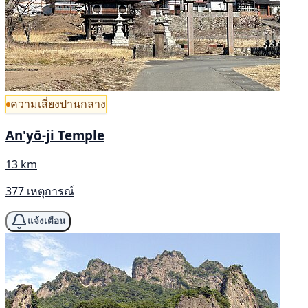
ความเสี่ยงปานกลาง
An'yō-ji Temple
13 km
377 เหตุการณ์
แจ้งเตือน