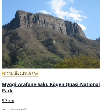
ความเสี่ยงปานกลาง
Myōgi-Arafune-Saku Kōgen Quasi-National
Park
5.7 km