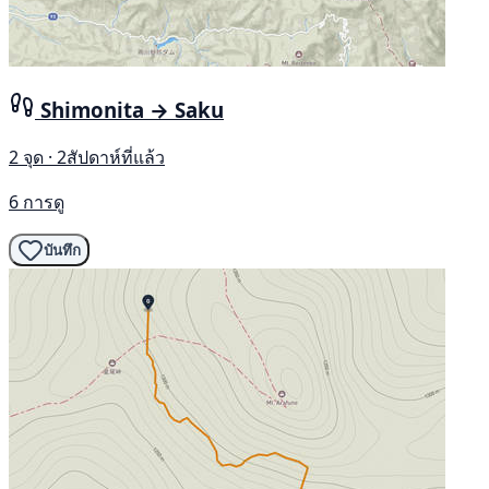
Shimonita → Saku
2 จุด · 2สัปดาห์ที่แล้ว
6 การดู
บันทึก