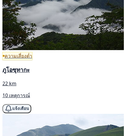
ความเสี่ยงต่ำ
ภูโอซุทากะ
22 km
10 เหตุการณ์
แจ้งเตือน