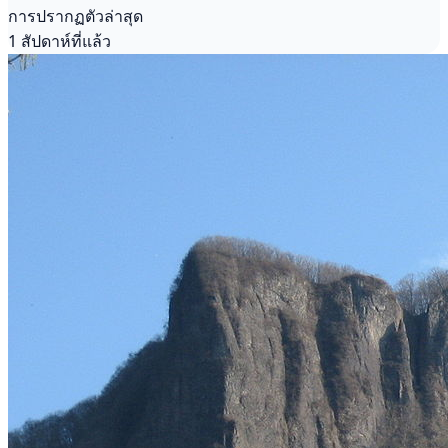
การปรากฏตัวล่าสุด
1 สัปดาห์ที่แล้ว