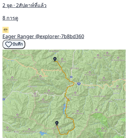
2 จุด · 2สัปดาห์ที่แล้ว
8 การดู
Eager Ranger
@explorer-7b8bd360
บันทึก