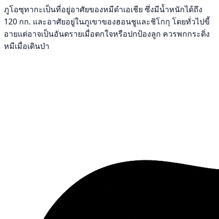
ภูโอซุทากะเป็นที่อยู่อาศัยของหมีดำเอเชีย ซึ่งมีน้ำหนักได้ถึง
120 กก. และอาศัยอยู่ในภูเขาของฮอนชูและชิโกกุ โดยทั่วไปขี้
อายแต่อาจเป็นอันตรายเมื่อตกใจหรือปกป้องลูก ควรพกกระดิ่ง
หมีเมื่อเดินป่า