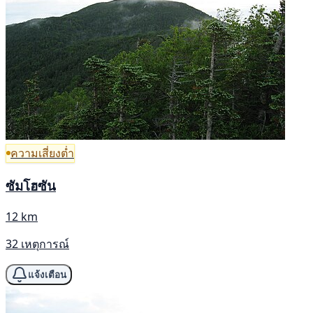
ความเสี่ยงต่ำ
ซัมโฮซัน
12 km
32 เหตุการณ์
แจ้งเตือน