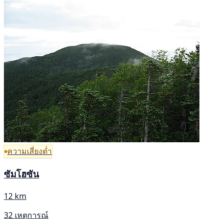
ความเสี่ยงต่ำ
ซัมโฮซัน
12 km
32 เหตุการณ์