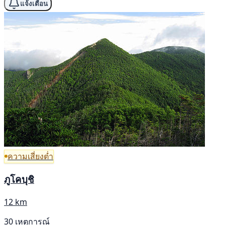
แจ้งเตือน
ความเสี่ยงต่ำ
ภูโคบุชิ
12 km
30 เหตุการณ์