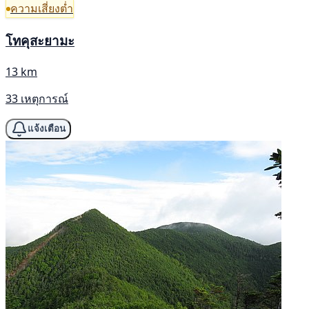
ความเสี่ยงต่ำ
โทคุสะยามะ
13 km
33 เหตุการณ์
แจ้งเตือน