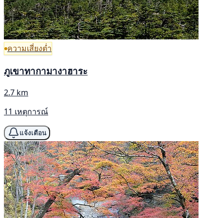
ความเสี่ยงต่ำ
ภูเขาทากามางาฮาระ
2.7 km
11 เหตุการณ์
แจ้งเตือน