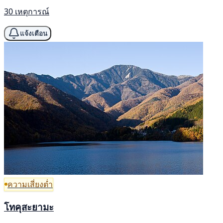
30 เหตุการณ์
แจ้งเตือน
ความเสี่ยงต่ำ
โทคุสะยามะ