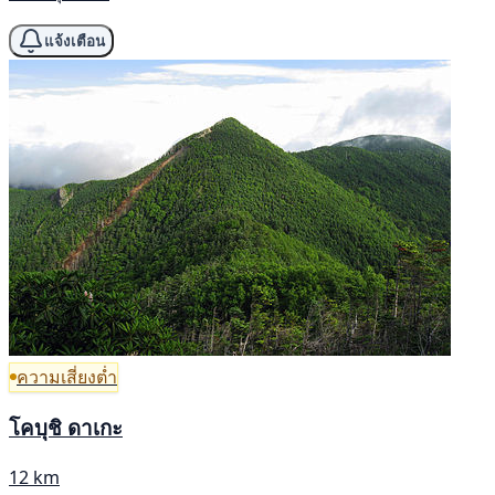
แจ้งเตือน
ความเสี่ยงต่ำ
โคบุชิ ดาเกะ
12 km