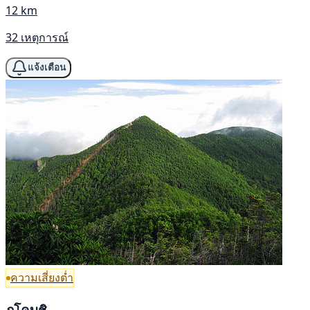
12 km
32 เหตุการณ์
แจ้งเตือน
ความเสี่ยงต่ำ
ภูโคบุชิ