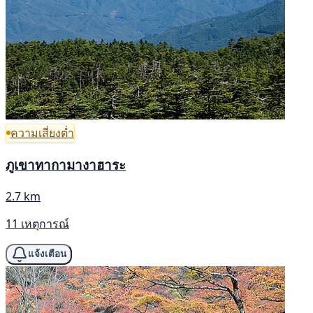
ความเสี่ยงต่ำ
ภูเขาทากามางาฮาระ
2.7 km
11 เหตุการณ์
แจ้งเตือน