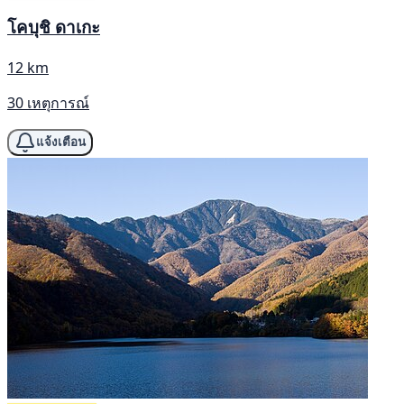
โคบุชิ ดาเกะ
12 km
30 เหตุการณ์
แจ้งเตือน