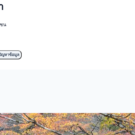
ำ
มชน
ัญหาข้อมูล