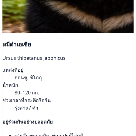
หมีดำเอเชีย
Ursus thibetanus japonicus
แหล่งที่อยู่
ฮอนชู, ชิโกกุ
น้ำหนัก
80–120 กก.
ช่วงเวลาที่กระตือรือร้น
รุ่งสาง / ค่ำ
อยู่ร่วมกันอย่างปลอดภัย
·
ส่งเสียงขณะเดิน; พกสเปรย์ไล่หมี