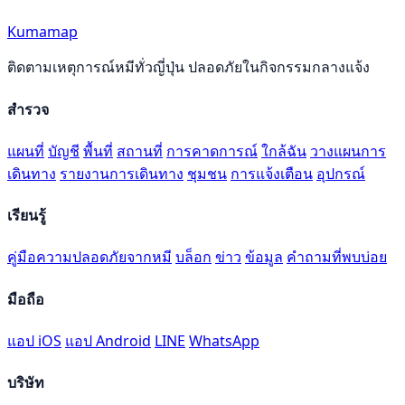
Kumamap
ติดตามเหตุการณ์หมีทั่วญี่ปุ่น ปลอดภัยในกิจกรรมกลางแจ้ง
สำรวจ
แผนที่
บัญชี
พื้นที่
สถานที่
การคาดการณ์
ใกล้ฉัน
วางแผนการ
เดินทาง
รายงานการเดินทาง
ชุมชน
การแจ้งเตือน
อุปกรณ์
เรียนรู้
คู่มือความปลอดภัยจากหมี
บล็อก
ข่าว
ข้อมูล
คำถามที่พบบ่อย
มือถือ
แอป iOS
แอป Android
LINE
WhatsApp
บริษัท