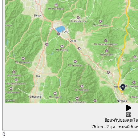
3D
ย้อนทริปของคุณใ
75 km
· 2 จุด
· พบหมี 5 คร
0