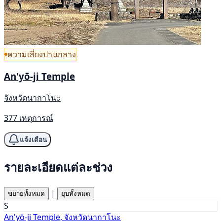
ความเสี่ยงปานกลาง
An'yō-ji Temple
จังหวัดนากาโนะ
377 เหตุการณ์
แจ้งเตือน
รายละเอียดแต่ละช่วง
|
ขยายทั้งหมด
ยุบทั้งหมด
S
An'yō-ji Temple, จังหวัดนากาโนะ