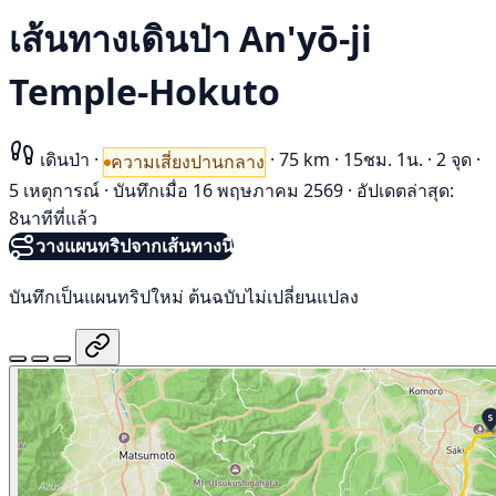
เส้นทางเดินป่า An'yō-ji
Temple-Hokuto
เดินป่า
·
·
75 km
·
15ชม. 1น.
·
2 จุด
·
ความเสี่ยงปานกลาง
5 เหตุการณ์
·
บันทึกเมื่อ 16 พฤษภาคม 2569
·
อัปเดตล่าสุด:
8นาทีที่แล้ว
วางแผนทริปจากเส้นทางนี้
บันทึกเป็นแผนทริปใหม่ ต้นฉบับไม่เปลี่ยนแปลง