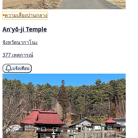
ความเสี่ยงปานกลาง
An'yō-ji Temple
จังหวัดนากาโนะ
377 เหตุการณ์
แจ้งเตือน