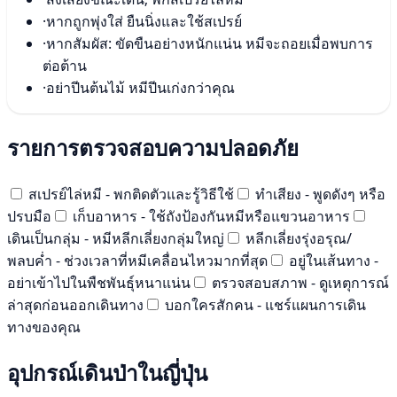
·
หากถูกพุ่งใส่ ยืนนิ่งและใช้สเปรย์
·
หากสัมผัส: ขัดขืนอย่างหนักแน่น หมีจะถอยเมื่อพบการ
ต่อต้าน
·
อย่าปีนต้นไม้ หมีปีนเก่งกว่าคุณ
รายการตรวจสอบความปลอดภัย
สเปรย์ไล่หมี - พกติดตัวและรู้วิธีใช้
ทำเสียง - พูดดังๆ หรือ
ปรบมือ
เก็บอาหาร - ใช้ถังป้องกันหมีหรือแขวนอาหาร
เดินเป็นกลุ่ม - หมีหลีกเลี่ยงกลุ่มใหญ่
หลีกเลี่ยงรุ่งอรุณ/
พลบค่ำ - ช่วงเวลาที่หมีเคลื่อนไหวมากที่สุด
อยู่ในเส้นทาง -
อย่าเข้าไปในพืชพันธุ์หนาแน่น
ตรวจสอบสภาพ - ดูเหตุการณ์
ล่าสุดก่อนออกเดินทาง
บอกใครสักคน - แชร์แผนการเดิน
ทางของคุณ
อุปกรณ์เดินป่าในญี่ปุ่น