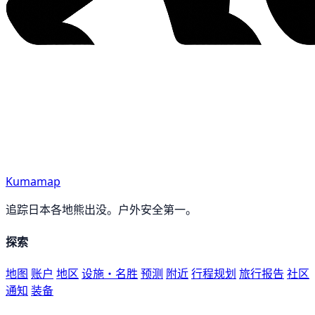
Kumamap
追踪日本各地熊出没。户外安全第一。
探索
地图
账户
地区
设施・名胜
预测
附近
行程规划
旅行报告
社区
通知
装备