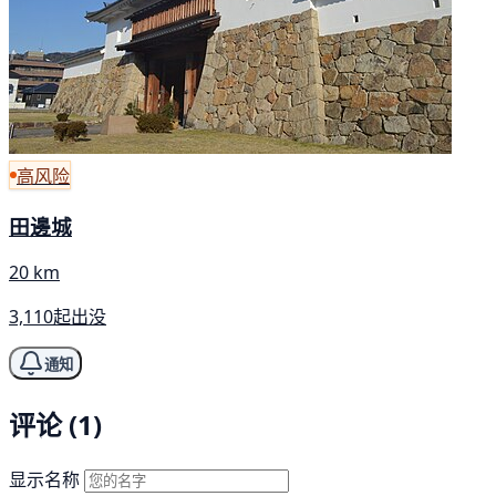
高风险
田邊城
20 km
3,110起出没
通知
评论 (1)
显示名称