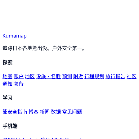
Kumamap
追踪日本各地熊出没。户外安全第一。
探索
地图
账户
地区
设施・名胜
预测
附近
行程规划
旅行报告
社区
通知
装备
学习
熊安全指南
博客
新闻
数据
常见问题
手机端