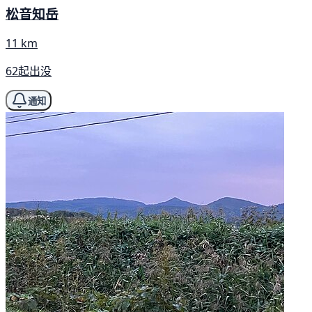
松音知岳
11 km
62起出没
通知