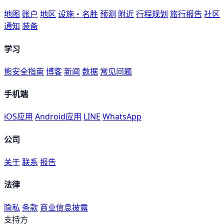
地图
账户
地区
设施・名胜
预测
附近
行程规划
旅行报告
社区
通知
装备
学习
熊安全指南
博客
新闻
数据
常见问题
手机端
iOS应用
Android应用
LINE
WhatsApp
公司
关于
联系
报告
法律
隐私
条款
商业信息披露
支持方