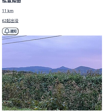
松音知岳
11 km
62起出没
通知