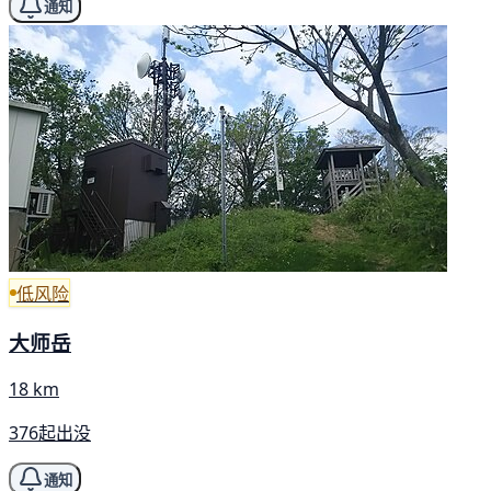
通知
低风险
大师岳
18 km
376起出没
通知