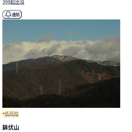
399起出没
通知
低风险
鉢伏山