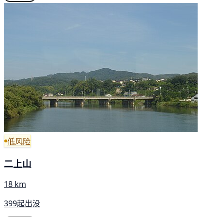
低风险
二上山
18 km
399起出没