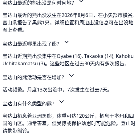
宝达山最近的熊出没是何时何地？
宝达山最近的熊出没发生在2026年8月6日，在小矢部市横谷,
富山県报告了黑熊1只。详细位置和周边出没信息可在出没地
图上查看。
宝达山最近哪里出现了熊？
宝达山近期熊出没集中在Oyabe (16), Takaoka (14), Kahoku
Uchitakamatsu (3)。这些地区在过去30天内有多次报告。
宝达山的熊活动是否在增加？
活动频繁。月度13次出没中，7次发生在过去7天。
宝达山有什么类型的熊？
宝达山栖息着亚洲黑熊，体重可达120公斤，栖息于本州和四
国的山区。通常害羞，但受惊或保护幼崽时可能危险。登山时
请携带熊铃。