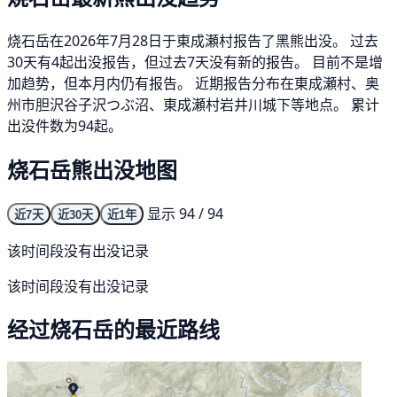
烧石岳在2026年7月28日于東成瀬村报告了黑熊出没。 过去
30天有4起出没报告，但过去7天没有新的报告。 目前不是增
加趋势，但本月内仍有报告。 近期报告分布在東成瀬村、奥
州市胆沢谷子沢つぶ沼、東成瀬村岩井川城下等地点。 累计
出没件数为94起。
烧石岳熊出没地图
显示 94 / 94
近7天
近30天
近1年
该时间段没有出没记录
该时间段没有出没记录
经过烧石岳的最近路线