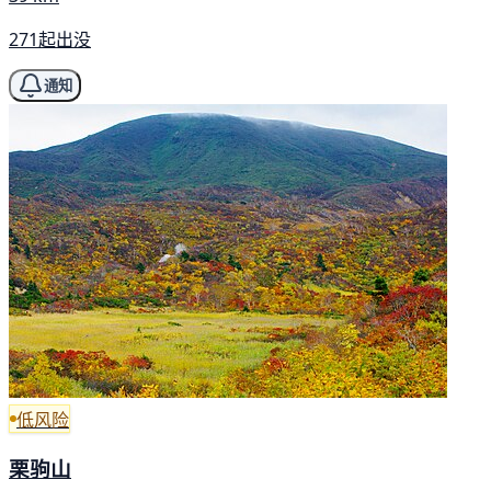
271起出没
通知
低风险
栗驹山