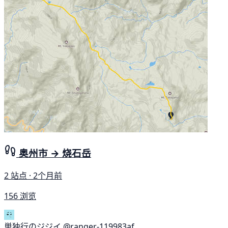
奥州市 → 烧石岳
2 站点 · 2个月前
156 浏览
単独行のジジイ
@ranger-119983af