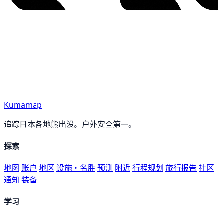
Kumamap
追踪日本各地熊出没。户外安全第一。
探索
地图
账户
地区
设施・名胜
预测
附近
行程规划
旅行报告
社区
通知
装备
学习