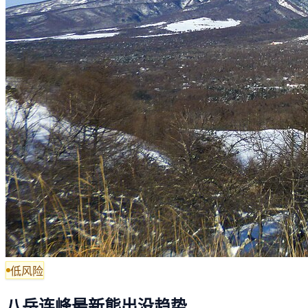
低风险
八岳连峰最新熊出没趋势