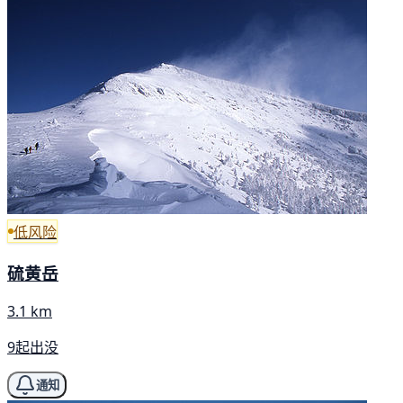
低风险
硫黄岳
3.1 km
9起出没
通知