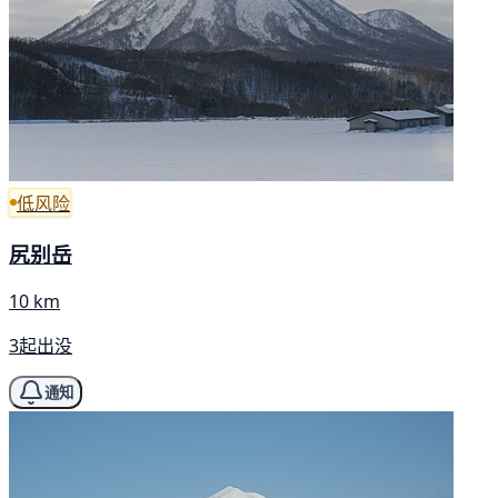
低风险
尻别岳
10 km
3起出没
通知