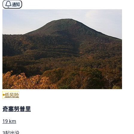
通知
低风险
奇塞努普里
19 km
3起出没