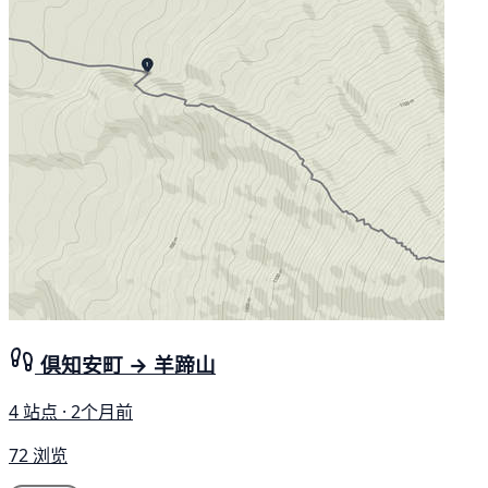
倶知安町 → 羊蹄山
4 站点 · 2个月前
72 浏览