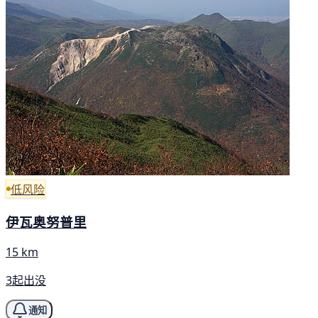
低风险
伊瓦奥努普里
15 km
3起出没
通知