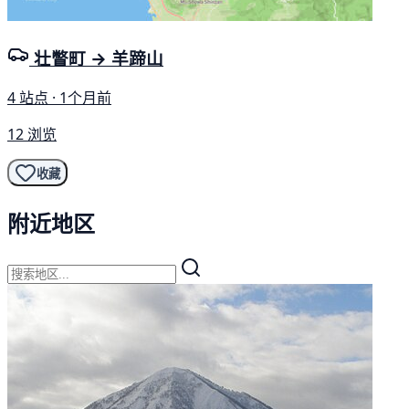
壮瞥町 → 羊蹄山
4 站点 · 1个月前
12 浏览
收藏
附近地区