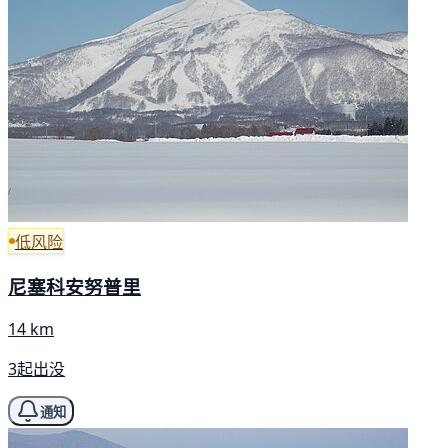
低风险
尼塞科安努普里
14 km
3起出没
通知