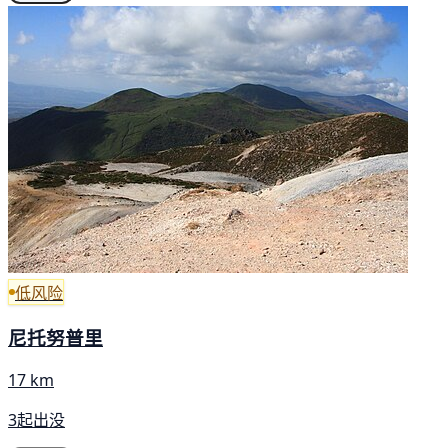
低风险
尼托努普里
17 km
3起出没