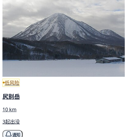
低风险
尻别岳
10 km
3起出没
通知