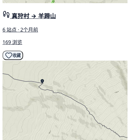
真狩村 → 羊蹄山
6 站点 · 2个月前
169 浏览
收藏