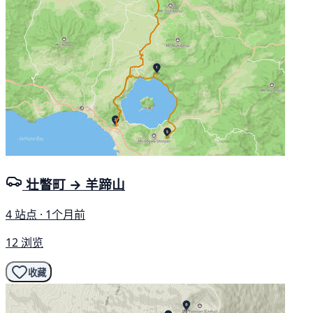
壮瞥町 → 羊蹄山
4 站点 · 1个月前
12 浏览
收藏