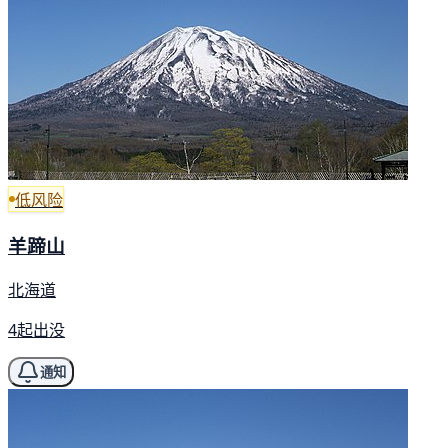
低风险
羊蹄山
北海道
4起出没
通知