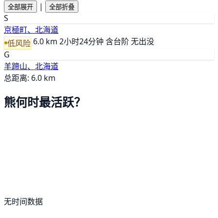
|
全部展开
全部折叠
S
京極町、北海道
6.0 km
2小时24分钟
含台阶
无出没
低风险
G
羊蹄山、北海道
总距离: 6.0 km
熊何时最活跃？
无时间数据