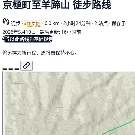
京極町至羊蹄山 徒步路线
徒步
·
·
6.0 km
·
2小时24分钟
·
2 站点
·
保存于
低风险
2026年5月10日
·
最后更新: 16小时前
以此路线为基础规划
将另存为新行程，原报告保持不变。