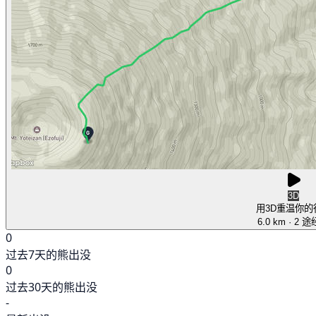
3D
用3D重温你的
6.0 km
· 2 
0
过去7天的熊出没
0
过去30天的熊出没
-