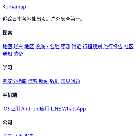
Kumamap
追踪日本各地熊出没。户外安全第一。
探索
地图
账户
地区
设施・名胜
预测
附近
行程规划
旅行报告
社区
通知
装备
学习
熊安全指南
博客
新闻
数据
常见问题
手机端
iOS应用
Android应用
LINE
WhatsApp
公司