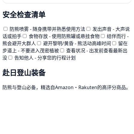
安全检查清单
防熊喷雾 - 随身携带并熟悉使用方法
发出声音 - 大声说
话或拍手
食物存放 - 使用防熊罐或悬挂食物
结伴而行 -
熊会避开大群人
避开黎明/黄昏 - 熊活动高峰时间
留在
步道上 - 不要进入茂密植被
查看状况 - 出发前查看最新出
没
告知他人 - 分享您的行程计划
赴日登山装备
防熊与登山必备，精选自Amazon・Rakuten的高评分商品。