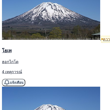
ความ
โยเท
ฮอกไกโด
4 เหตุการณ์
แจ้งเตือน