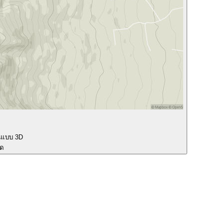
นแบบ 3D
ุด