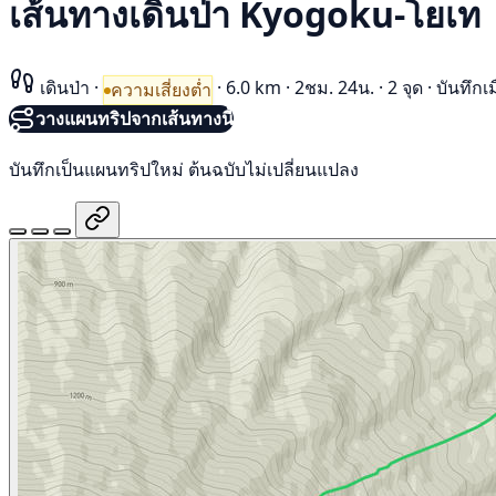
เส้นทางเดินป่า Kyogoku-โยเท
เดินป่า
·
·
6.0 km
·
2ชม. 24น.
·
2 จุด
·
บันทึกเ
ความเสี่ยงต่ำ
วางแผนทริปจากเส้นทางนี้
บันทึกเป็นแผนทริปใหม่ ต้นฉบับไม่เปลี่ยนแปลง