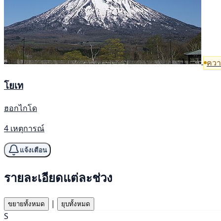
ความ
โยเท
ฮอกไกโด
4 เหตุการณ์
แจ้งเตือน
รายละเอียดแต่ละช่วง
|
ขยายทั้งหมด
ยุบทั้งหมด
S