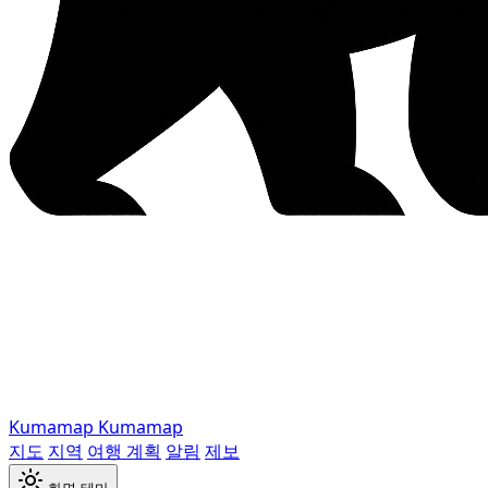
Kumamap
Kumamap
지도
지역
여행 계획
알림
제보