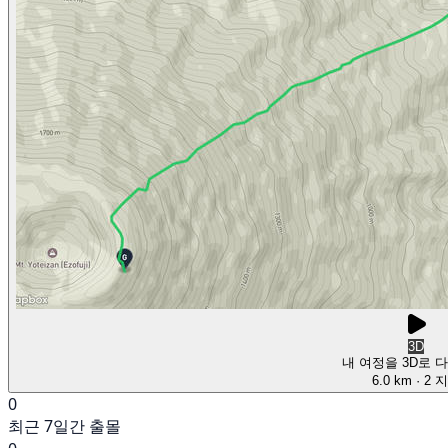
3D
내 여정을 3D로 
6.0 km
· 2 
0
최근 7일간 출몰