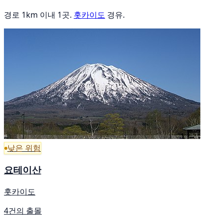
경로 1km 이내 1곳.
홋카이도
경유.
낮은 위험
요테이산
홋카이도
4건의 출몰