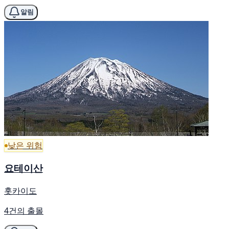
알림
낮은 위험
요테이산
홋카이도
4건의 출몰