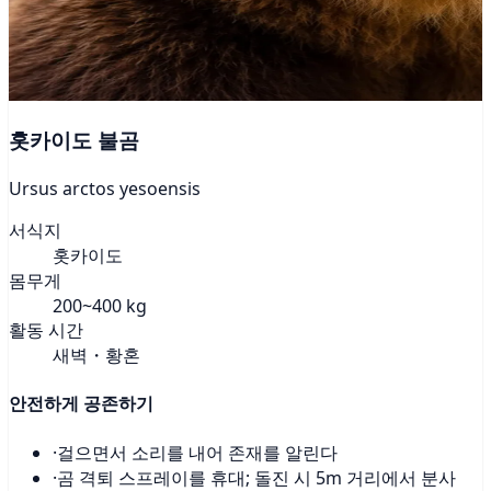
홋카이도 불곰
Ursus arctos yesoensis
서식지
홋카이도
몸무게
200~400 kg
활동 시간
새벽・황혼
안전하게 공존하기
·
걸으면서 소리를 내어 존재를 알린다
·
곰 격퇴 스프레이를 휴대; 돌진 시 5m 거리에서 분사