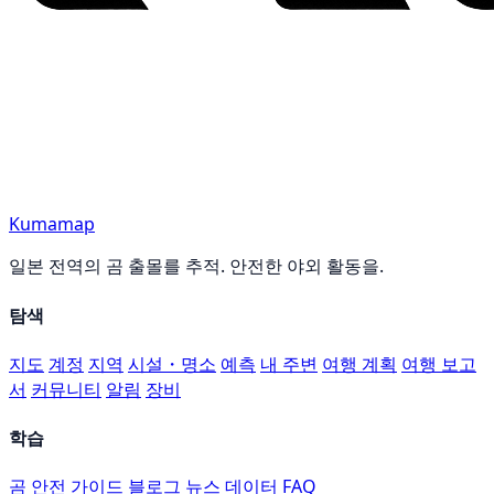
Kumamap
일본 전역의 곰 출몰를 추적. 안전한 야외 활동을.
탐색
지도
계정
지역
시설・명소
예측
내 주변
여행 계획
여행 보고
서
커뮤니티
알림
장비
학습
곰 안전 가이드
블로그
뉴스
데이터
FAQ