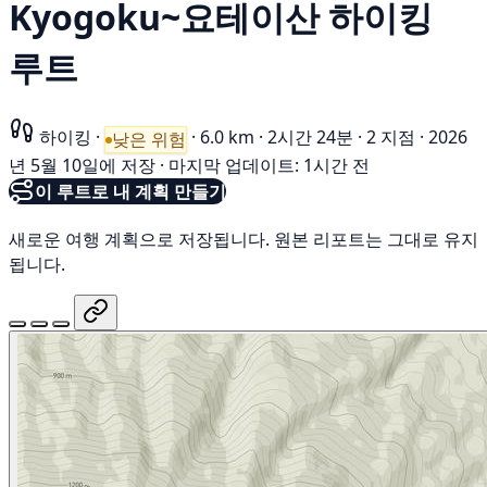
Kyogoku~요테이산 하이킹
루트
하이킹
·
·
6.0 km
·
2시간 24분
·
2 지점
·
2026
낮은 위험
년 5월 10일에 저장
·
마지막 업데이트: 1시간 전
이 루트로 내 계획 만들기
새로운 여행 계획으로 저장됩니다. 원본 리포트는 그대로 유지
됩니다.