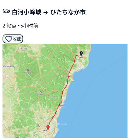
白河小峰城 → ひたちなか市
2 站点 · 5小时前
收藏