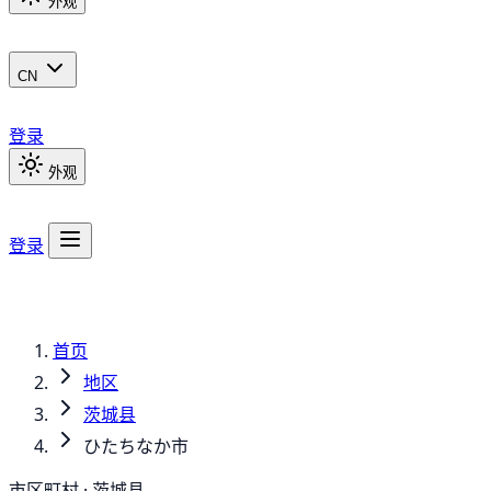
外观
CN
登录
外观
登录
首页
地区
茨城县
ひたちなか市
市区町村 · 茨城县