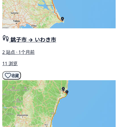
銚子市 → いわき市
2 站点 · 1个月前
11 浏览
收藏