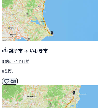
銚子市 → いわき市
3 站点 · 1个月前
8 浏览
收藏