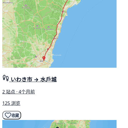
いわき市 → 水戶城
2 站点 · 4个月前
125 浏览
收藏