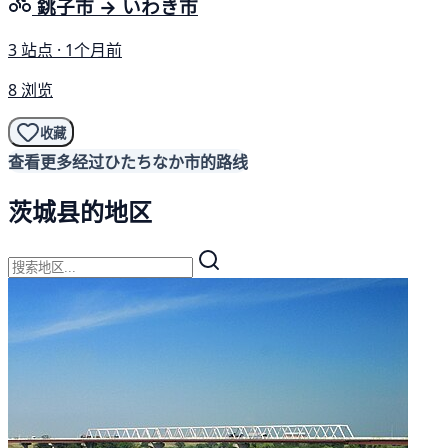
銚子市 → いわき市
3 站点 · 1个月前
8 浏览
收藏
查看更多经过ひたちなか市的路线
茨城县的地区