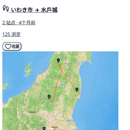
いわき市 → 水戶城
2 站点 · 4个月前
125 浏览
收藏