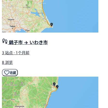
銚子市 → いわき市
3 站点 · 1个月前
8 浏览
收藏