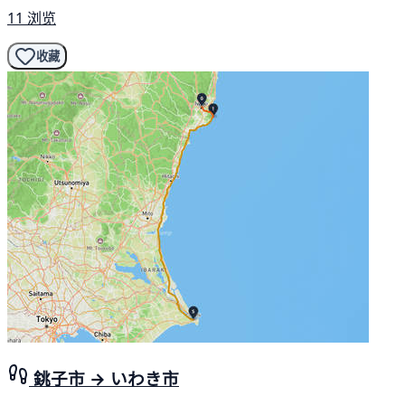
11 浏览
收藏
銚子市 → いわき市