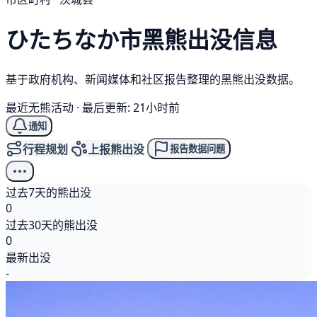
ひたちなか市
黑熊
出没信息
基于政府机构、新闻媒体和社区报告整理的黑熊出没数据。
最近无熊活动
·
最后更新: 21小时前
通知
行程规划
上报熊出没
报告数据问题
过去7天的熊出没
0
过去30天的熊出没
0
最新出没
-