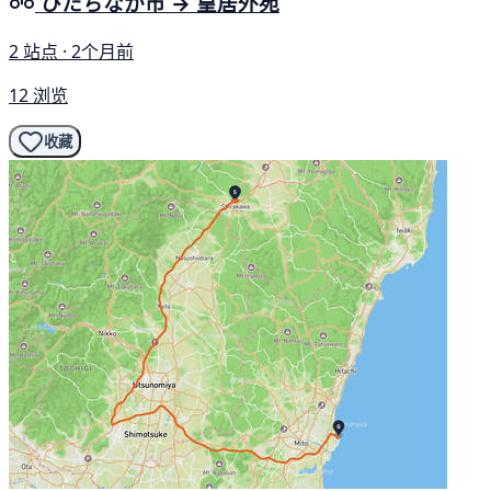
ひたちなか市 → 皇居外苑
2 站点 · 2个月前
12 浏览
收藏