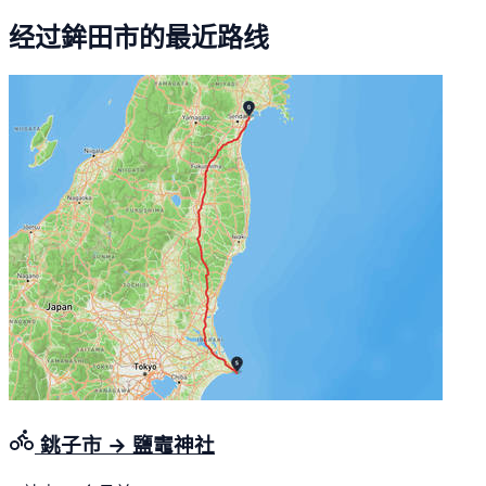
经过鉾田市的最近路线
銚子市 → 鹽竈神社