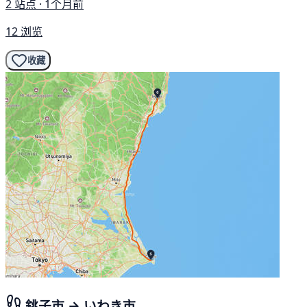
2 站点 · 1个月前
12 浏览
收藏
銚子市 → いわき市