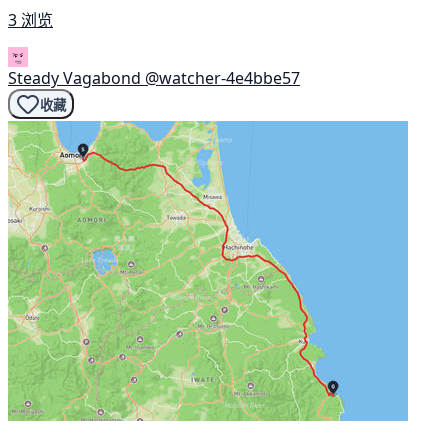
3 浏览
Steady Vagabond
@watcher-4e4bbe57
收藏