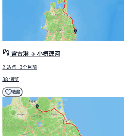
宫古港 → 小樽運河
2 站点 · 3个月前
38 浏览
收藏