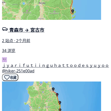
青森市 → 宮古市
2 站点 · 2个月前
34 浏览
ｊｙａｒｉｆｕｔｉｉｎｇｕｈａｔｔｏｏｄｅｓｙｕｙｏｏ
@hiker-251e00ad
收藏