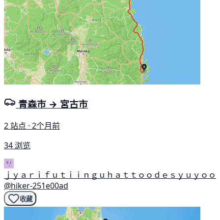
青森市 → 宮古市
2 站点 · 2个月前
34 浏览
ｊｙａｒｉｆｕｔｉｉｎｇｕｈａｔｔｏｏｄｅｓｙｕｙｏｏ
@hiker-251e00ad
收藏