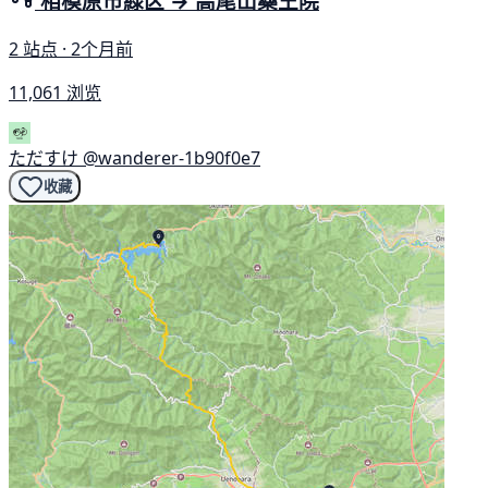
相模原市緑区 → 高尾山藥王院
2 站点 · 2个月前
11,061 浏览
ただすけ
@wanderer-1b90f0e7
收藏