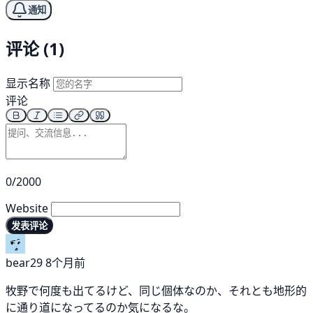
通知
评论 (1)
显示名称
评论
0/2000
Website
发表评论
bear29
8个月前
牧野で何度も出てるけど、同じ個体なのか、それとも地形的
に通り道になってるのか気になるな。