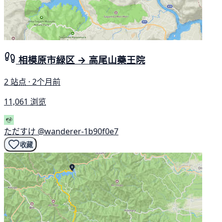
相模原市緑区 → 高尾山藥王院
2 站点 · 2个月前
11,061 浏览
ただすけ
@wanderer-1b90f0e7
收藏