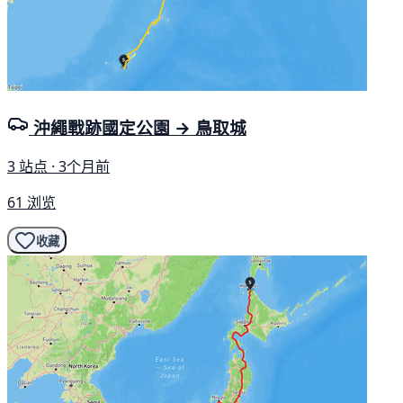
沖繩戰跡國定公園 → 鳥取城
3 站点 · 3个月前
61 浏览
收藏