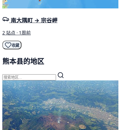
南大隅町 → 宗谷岬
2 站点 · 1周前
收藏
熊本县的地区