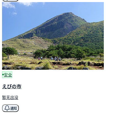
安全
えびの市
暂无出没
通知