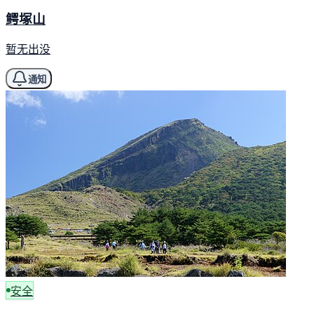
鳄塚山
暂无出没
通知
安全