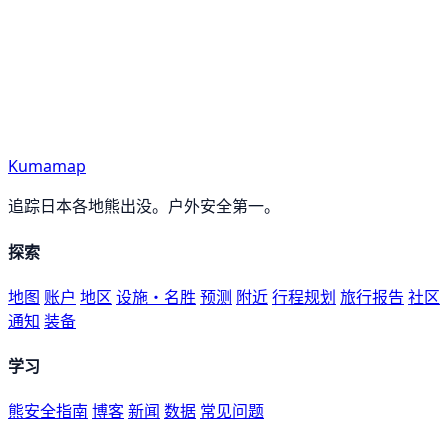
Kumamap
追踪日本各地熊出没。户外安全第一。
探索
地图
账户
地区
设施・名胜
预测
附近
行程规划
旅行报告
社区
通知
装备
学习
熊安全指南
博客
新闻
数据
常见问题