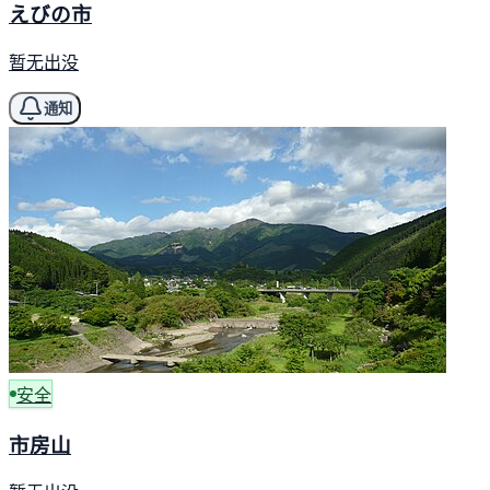
えびの市
暂无出没
通知
安全
市房山