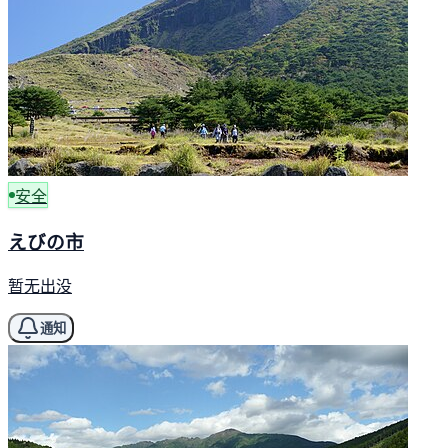
安全
えびの市
暂无出没
通知