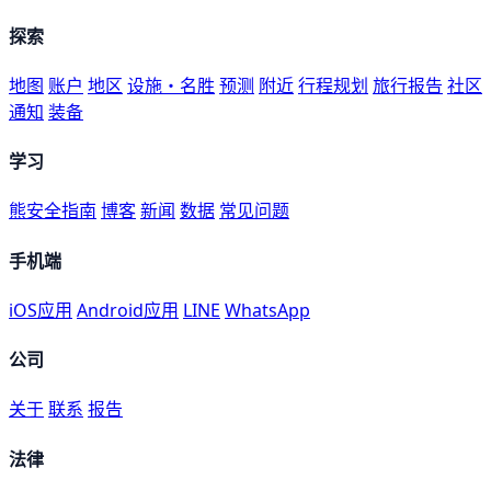
探索
地图
账户
地区
设施・名胜
预测
附近
行程规划
旅行报告
社区
通知
装备
学习
熊安全指南
博客
新闻
数据
常见问题
手机端
iOS应用
Android应用
LINE
WhatsApp
公司
关于
联系
报告
法律