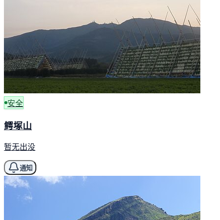
安全
鳄塚山
暂无出没
通知