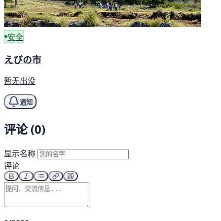
安全
えびの市
暂无出没
通知
评论 (0)
显示名称
评论