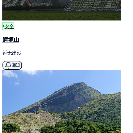
安全
鳄塚山
暂无出没
通知