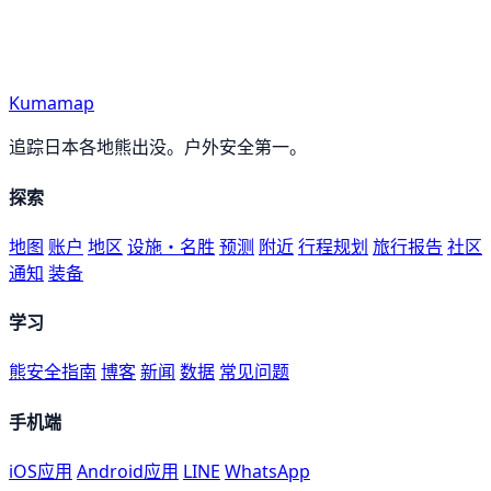
Kumamap
追踪日本各地熊出没。户外安全第一。
探索
地图
账户
地区
设施・名胜
预测
附近
行程规划
旅行报告
社区
通知
装备
学习
熊安全指南
博客
新闻
数据
常见问题
手机端
iOS应用
Android应用
LINE
WhatsApp