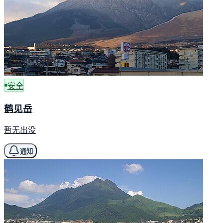
安全
鹤见岳
暂无出没
通知