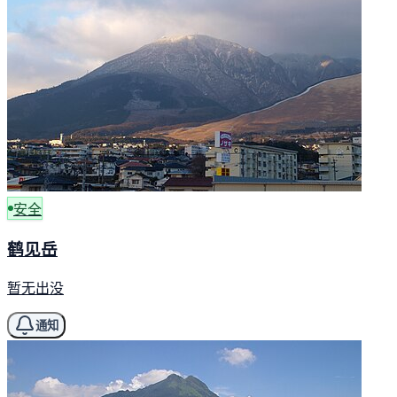
安全
鹤见岳
暂无出没
通知