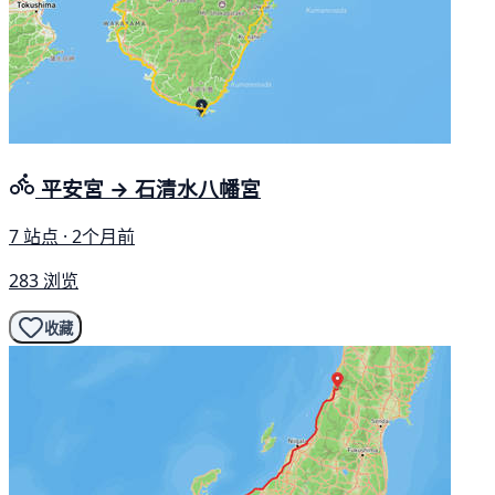
平安宮 → 石清水八幡宮
7 站点 · 2个月前
283 浏览
收藏