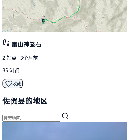
雷山神笼石
2 站点 · 3个月前
35 浏览
收藏
佐贺县的地区