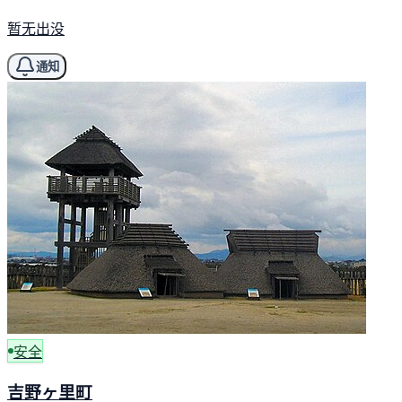
暂无出没
通知
安全
吉野ヶ里町