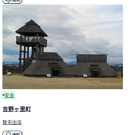
安全
吉野ヶ里町
暂无出没