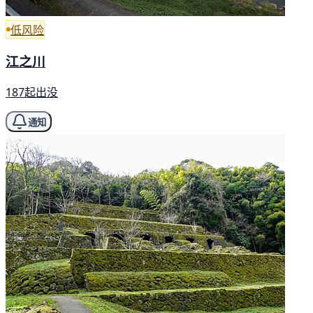
低风险
江之川
187起出没
通知