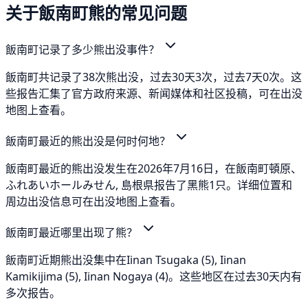
关于飯南町熊的常见问题
飯南町记录了多少熊出没事件？
飯南町共记录了38次熊出没，过去30天3次，过去7天0次。这
些报告汇集了官方政府来源、新闻媒体和社区投稿，可在出没
地图上查看。
飯南町最近的熊出没是何时何地？
飯南町最近的熊出没发生在2026年7月16日，在飯南町頓原、
ふれあいホールみせん, 島根県报告了黑熊1只。详细位置和
周边出没信息可在出没地图上查看。
飯南町最近哪里出现了熊？
飯南町近期熊出没集中在Iinan Tsugaka (5), Iinan
Kamikijima (5), Iinan Nogaya (4)。这些地区在过去30天内有
多次报告。