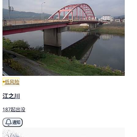
低风险
江之川
187起出没
通知