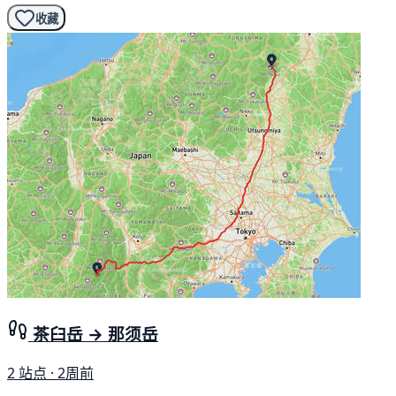
收藏
茶臼岳 → 那须岳
2 站点 · 2周前