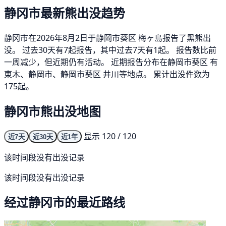
静冈市最新熊出没趋势
静冈市在2026年8月2日于静岡市葵区 梅ヶ島报告了黑熊出
没。 过去30天有7起报告，其中过去7天有1起。 报告数比前
一周减少，但近期仍有活动。 近期报告分布在静岡市葵区 有
東木、静岡市、静岡市葵区 井川等地点。 累计出没件数为
175起。
静冈市熊出没地图
显示 120 / 120
近7天
近30天
近1年
该时间段没有出没记录
该时间段没有出没记录
经过静冈市的最近路线