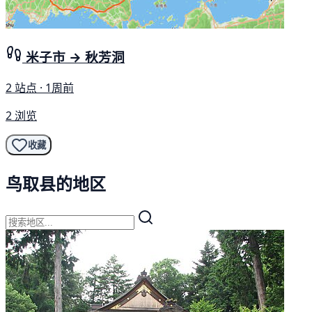
米子市 → 秋芳洞
2 站点 · 1周前
2 浏览
收藏
鸟取县的地区