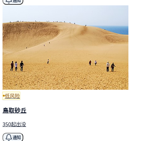
通知
低风险
鳥取砂丘
350起出没
通知