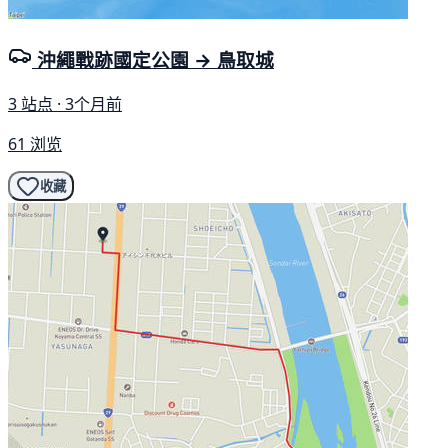
沖繩戰跡國定公園 → 鳥取城
3 站点 · 3个月前
61 浏览
收藏